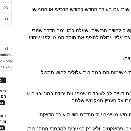
שית עם העובד החדש בחודש הרביעי או החמישי
23
30
יב לחוויה הרגשית. שאלה כמו: 'מה הדבר שהכי
ת אליו', יכולה להציף את חוסר המיצוי לפני שהוא
tered in
tml/wp-
ock.php
line
248
 משימותיהם במהירות עלולים לחוש תסכול
כ
 לשים לב לעובדים שמפגינים ירידה במוטיבציה או
הם ל
רו על העניין המקצועי שלהם.
בלו
 היא משימה של הנדסת חוויית עובד מדויקת.
7 ע
ומית
פן פרואקטיבי ולא רק כמגיבים למכתבי התפטרות,
בלו