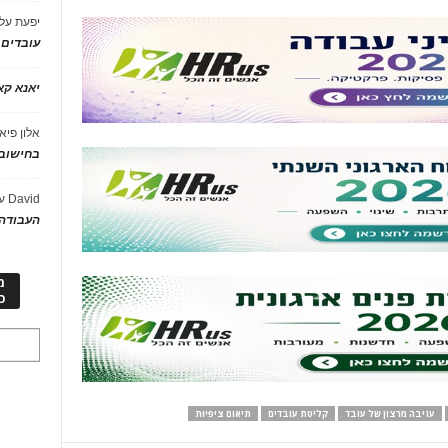
יפעת
על
עובדים
יאנא ק
אלון פיא
בחישוב 
David
ע
העבודה 
מ
כ
עזיבה מרצון של עובד
קליטת עובדים
תיאום ציפיות