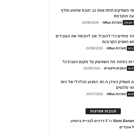
פי מעסיקים תחת אותו גג: חובת שימוע וחלף
עה מוקדמת
מערכת HRus
-
04/08/2026
י עבודה
ד מחדש כדי להוביל: איך להכשיר את העובדים
ש השנים הקרובות
מערכת HRus
-
03/08/2026
גים
ות בפתח: מה השפעתן על מקום העבודה?
כותבים חיצוניים
-
03/08/2026
גים
מיתוג מעסיק בעידן ה-AI: המנוע הכלכלי של גיוס
ור טלנטים
מערכת HRus
-
30/07/2026
גים
תגובות אחרונות
Nano Banan
על
3 דרכים לבניית ביטחון
 עובדים