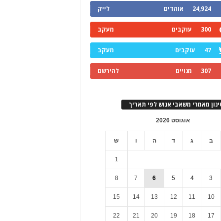
24,924
אוהדים
לייק
300
עוקבים
מעקב
47
עוקבים
מעקב
307
מנויים
להירשם
ינון מאמרי משאבי אנוש לפי תאריך
אוגוסט 2026
ב
ג
ד
ה
ו
ש
1
8
7
6
5
4
3
15
14
13
12
11
10
22
21
20
19
18
17