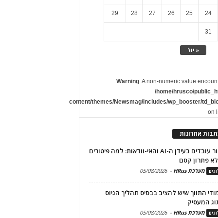
29
28
27
26
25
24
31
« יול
Warning
: A non-numeric value encoun
/home/hrusco/public_h
content/themes/Newsmag/includes/wp_booster/td_bl
on 
תבות אחרונות
שימור עובדים בעידן ה-AI והאי-וודאות: למה פיטורים
א פתרון קסם
מערכת HRus
-
05/08/2026
גים
מודי התווך שיש להציב בבסיס תהליך הגיוס
וג המעסיק
מערכת HRus
-
05/08/2026
גים