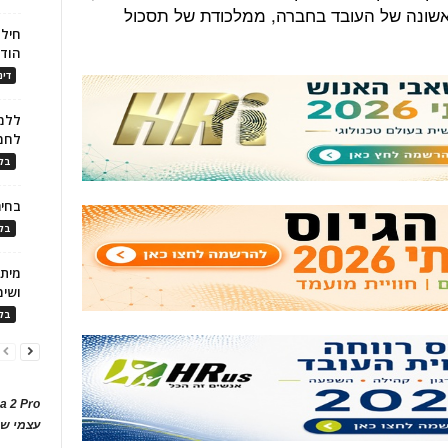
שונה של העובד בחברה, ממלכודת של תסכול
חילו
הוד
דינ
ללמו
לחמ
בלו
בחיר
בלו
ושימ
בלו
a 2 Pro
עצמי של