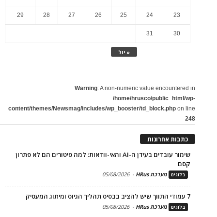
29
28
27
26
25
24
23
31
30
« יול
Warning
: A non-numeric value encountered in
/home/hrusco/public_html/wp-
content/themes/Newsmag/includes/wp_booster/td_block.php
on line
248
כתבות אחרונות
שימור עובדים בעידן ה-AI והאי-וודאות: למה פיטורים הם לא פתרון
קסם
מערכת HRus
-
05/08/2026
בלוגים
7 עמודי התווך שיש להציב בבסיס תהליך הגיוס ומיתוג המעסיק
מערכת HRus
-
05/08/2026
בלוגים