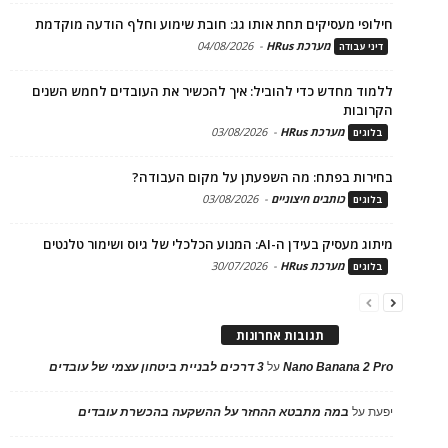
חילופי מעסיקים תחת אותו גג: חובת שימוע וחלף הודעה מוקדמת
מערכת HRus
-
04/08/2026
דיני עבודה
ללמוד מחדש כדי להוביל: איך להכשיר את העובדים לחמש השנים
הקרובות
מערכת HRus
-
03/08/2026
בלוגים
בחירות בפתח: מה השפעתן על מקום העבודה?
כותבים חיצוניים
-
03/08/2026
בלוגים
מיתוג מעסיק בעידן ה-AI: המנוע הכלכלי של גיוס ושימור טלנטים
מערכת HRus
-
30/07/2026
בלוגים
תגובות אחרונות
Nano Banana 2 Pro
על
3 דרכים לבניית ביטחון עצמי של עובדים
יפעת
על
במה מתבטא ההחזר על ההשקעה בהכשרת עובדים