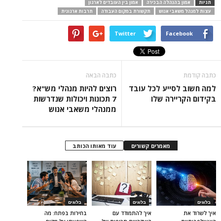
תגיות
אמון בהנהלה הבכירה
אמון בין העובדים לארגון
עצות למנהל משאבי אנוש
תקשורת במקום העבודה
תרבות ארגונית
Twitter
Facebook
כתבה קודמת
כתבה הבאה
למה חשוב לסייע לכל עובד
רוצים להיות מנהלי מש"א?
בקידום הקריירה שלו
7 תכונות ויכולות שנדרשות
ממנהלי משאבי אנוש
מאמרים קשורים
עוד מאותו הכותב
בלוגים
בלוגים
בלוגים
איך לשרוד את
איך להתמודד עם
בחירות בפתח: מה