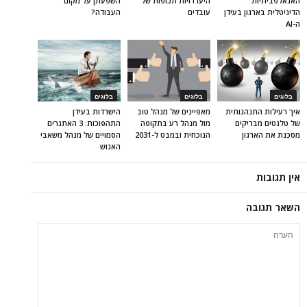
האנאלפביתיוּת
היעדרויות תכופות של
השפעתן על מקום
הדיגיטלית בארגון בעידן
עובדים
העבודה?
ה-AI
בלוגים
בלוגים
בלוגים
איך רעילות התנהגותית
מאפיינים של מנהל טוב
הישרדות בעידן
של טלנטים מבריקים
מול מנהל רע בתקופה
התהפוכות: 3 האתגרים
מסכנת את הארגון
הנוכחית ובמבט ל-2031
הסמויים של מנהל משאבי
האנוש
אין תגובות
השאר תגובה