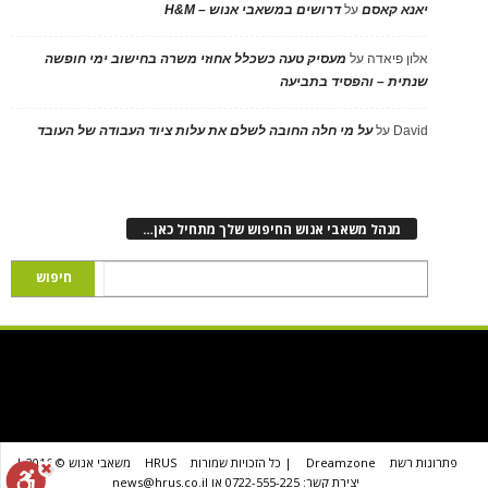
יאנא קאסם
על
דרושים במשאבי אנוש – H&M
אלון פיאדה
על
מעסיק טעה כשכלל אחוזי משרה בחישוב ימי חופשה
שנתית – והפסיד בתביעה
David
על
על מי חלה החובה לשלם את עלות ציוד העבודה של העובד
מנהל משאבי אנוש החיפוש שלך מתחיל כאן…
פתרונות רשת
Dreamzone
| כל הזכויות שמורות
HRUS
משאבי אנוש © 2016 |
יצירת קשר: 0722-555-225 או news@hrus.co.il