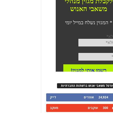
ורטל משאבי אנוש ברשתות החברתיות
24,924
אוהדים
לייק
300
עוקבים
מעקב