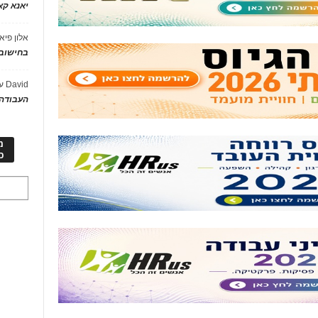
יאנא ק
אלון פיא
בחישוב 
David
ע
העבודה 
מ
כ