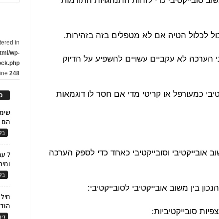
ול לכלול הטיה אם לא מטפלים בזה בזהירות.
tered in
tml/wp-
י הערכה לא עקביים עשויים להשפיע על הדיוק
ock.php
line
248
יבי כמעורפל או קריטי מדי אם חסר לו דוגמאות
כ
הם ל
בלו
 אובייקטיבי וסובייקטיבי כאחד כדי לספק הערכה
7 ע
ומית
בלו
חילו
הוד
דינ