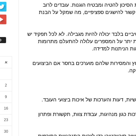
הסיכון להטיה ומבטיח הוגנות. עובדים לרוב
א קשור להישגים ספציפיים, מה שמקל על הבנת
יים בלבד יכולה להיות מגבילה. לא לכל תפקיד יש ​​
שת יתר על המספרים עלולה להתעלם מתרומות
ס
ות הניתנות למדידה.
ץ והמסירות שלהם מוערכים בחסר אם הביצועים
א
קה.
2
9
יות, דעות והערכות של איכות ביצועי העובד.
16
ות כגון מנהיגות, עבודת צוות, תקשורת ופתרון
23
30
 סובייקטיבי כדי לזהות התנהגויות התורמות