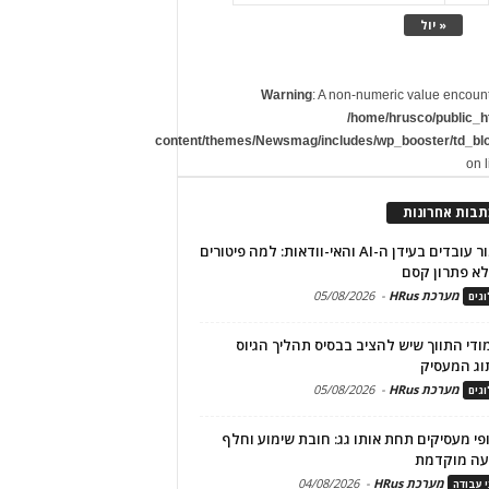
« יול
Warning
: A non-numeric value encoun
/home/hrusco/public_h
content/themes/Newsmag/includes/wp_booster/td_bl
on 
תבות אחרונות
שימור עובדים בעידן ה-AI והאי-וודאות: למה פיטורים
א פתרון קסם
מערכת HRus
-
05/08/2026
גים
מודי התווך שיש להציב בבסיס תהליך הגיוס
וג המעסיק
מערכת HRus
-
05/08/2026
גים
פי מעסיקים תחת אותו גג: חובת שימוע וחלף
עה מוקדמת
מערכת HRus
-
04/08/2026
י עבודה