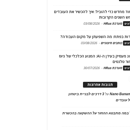
ד מחדש כדי להוביל: איך להכשיר את העובדים
ש השנים הקרובות
מערכת HRus
-
03/08/2026
גים
ות בפתח: מה השפעתן על מקום העבודה?
כותבים חיצוניים
-
03/08/2026
גים
מיתוג מעסיק בעידן ה-AI: המנוע הכלכלי של גיוס
ור טלנטים
מערכת HRus
-
30/07/2026
גים
תגובות אחרונות
Nano Banan
על
3 דרכים לבניית ביטחון
 עובדים
במה מתבטא ההחזר על ההשקעה בהכשרת