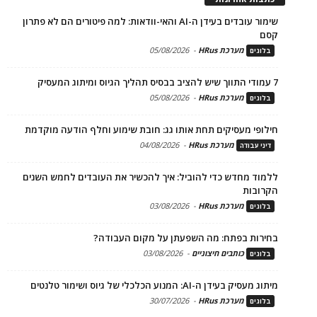
שימור עובדים בעידן ה-AI והאי-וודאות: למה פיטורים הם לא פתרון
קסם
מערכת HRus
-
05/08/2026
בלוגים
7 עמודי התווך שיש להציב בבסיס תהליך הגיוס ומיתוג המעסיק
מערכת HRus
-
05/08/2026
בלוגים
חילופי מעסיקים תחת אותו גג: חובת שימוע וחלף הודעה מוקדמת
מערכת HRus
-
04/08/2026
דיני עבודה
ללמוד מחדש כדי להוביל: איך להכשיר את העובדים לחמש השנים
הקרובות
מערכת HRus
-
03/08/2026
בלוגים
בחירות בפתח: מה השפעתן על מקום העבודה?
כותבים חיצוניים
-
03/08/2026
בלוגים
מיתוג מעסיק בעידן ה-AI: המנוע הכלכלי של גיוס ושימור טלנטים
מערכת HRus
-
30/07/2026
בלוגים