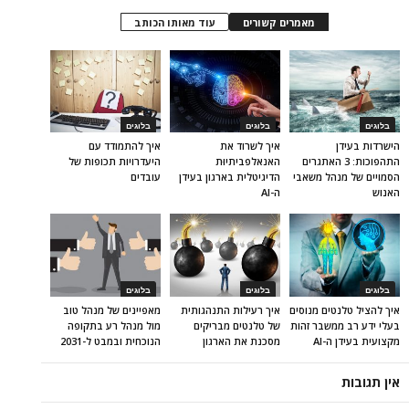
מאמרים קשורים
עוד מאותו הכותב
בלוגים
בלוגים
בלוגים
הישרדות בעידן
איך לשרוד את
איך להתמודד עם
התהפוכות: 3 האתגרים
האנאלפביתיוּת
היעדרויות תכופות של
הסמויים של מנהל משאבי
הדיגיטלית בארגון בעידן
עובדים
האנוש
ה-AI
בלוגים
בלוגים
בלוגים
איך להציל טלנטים מנוסים
איך רעילות התנהגותית
מאפיינים של מנהל טוב
בעלי ידע רב ממשבר זהות
של טלנטים מבריקים
מול מנהל רע בתקופה
מקצועית בעידן ה-AI
מסכנת את הארגון
הנוכחית ובמבט ל-2031
אין תגובות