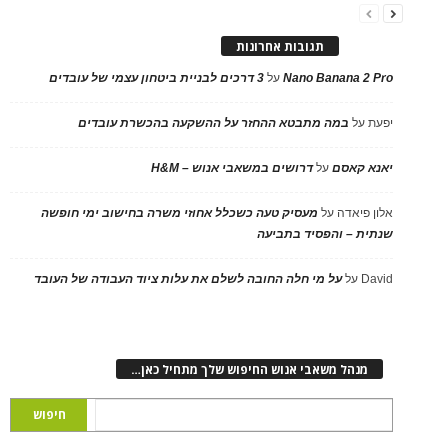
תגובות אחרונות
Nano Banana 2 Pro
על
3 דרכים לבניית ביטחון עצמי של עובדים
יפעת
על
במה מתבטא ההחזר על ההשקעה בהכשרת עובדים
יאנא קאסם
על
דרושים במשאבי אנוש – H&M
אלון פיאדה
על
מעסיק טעה כשכלל אחוזי משרה בחישוב ימי חופשה
שנתית – והפסיד בתביעה
David
על
על מי חלה החובה לשלם את עלות ציוד העבודה של העובד
מנהל משאבי אנוש החיפוש שלך מתחיל כאן…