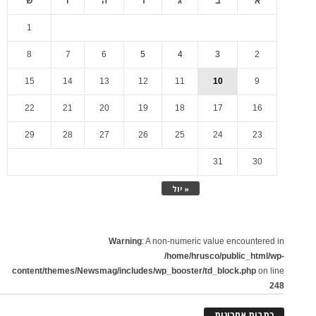
א
ב
ג
ד
ה
ו
ש
1
8
7
6
5
4
3
2
15
14
13
12
11
10
9
22
21
20
19
18
17
16
29
28
27
26
25
24
23
31
30
« יול
Warning
: A non-numeric value encountered in
/home/hrusco/public_html/wp-
content/themes/Newsmag/includes/wp_booster/td_block.php
on line
248
כתבות אחרונות