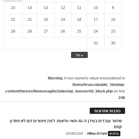
15
14
13
12
11
10
9
22
21
20
19
18
17
16
29
28
27
26
25
24
23
31
30
« יול
Warning
: A non-numeric value encountered in
/home/hrusco/public_html/wp-
content/themes/Newsmag/includes/wp_booster/td_block.php
on line
248
כתבות אחרונות
שימור עובדים בעידן ה-AI והאי-וודאות: למה פיטורים הם לא פתרון
קסם
מערכת HRus
-
05/08/2026
בלוגים