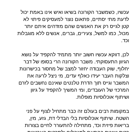
עכשיו, כשמשבר הקורונה בשיאו ואיש אינו באמת יכול
לדעת מתי יסתיים, פתאום נוצר למעסיקים פיתוי לא
קטן לגייס רק את האנשים שהם מזדהים איתם יותר
מכול, כמו למשל, צעירים, גברים, אנשים ללא מוגבלות
וכד.
לכן, דווקא עכשיו חשוב יותר מתמיד להקפיד על נושא
הגיוון התעסוקתי. משבר הקורונה הרי בסופו של דבר
יחלוף, שוק העבודה יחזור למצב של מחסור בכישרונות
וצלקות העבר יעידו כאלף עדים, מי ניצל לרעה את
המשבר וגייס תוך הדרת טלנטים שאינם נחשבים לזרם
המרכזי של העובדים, ומי המשיך להקפיד על גיוון
ושיתוף אוכלוסיות מופלות.
במקומות רבים בעולם זה כבר מתחיל לצוף על פני
השטח. שיתוף אוכלוסיות בלי הבדלי דת, גזע, מין,
בריאות פיזית וכד, מתחילה להתעורר לחיים בצורות
רבות ושונות בהתאם למנהלים ולתרבות הארגונית.