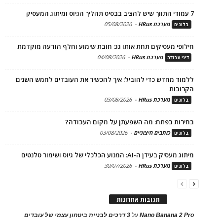
7 עמודי התווך שיש להציב בבסיס תהליך הגיוס ומיתוג המעסיק
מערכת HRus
-
05/08/2026
בלוגים
חילופי מעסיקים תחת אותו גג: חובת שימוע וחלף הודעה מוקדמת
מערכת HRus
-
04/08/2026
דיני עבודה
ללמוד מחדש כדי להוביל: איך להכשיר את העובדים לחמש השנים
הקרובות
מערכת HRus
-
03/08/2026
בלוגים
בחירות בפתח: מה השפעתן על מקום העבודה?
כותבים חיצוניים
-
03/08/2026
בלוגים
מיתוג מעסיק בעידן ה-AI: המנוע הכלכלי של גיוס ושימור טלנטים
מערכת HRus
-
30/07/2026
בלוגים
תגובות אחרונות
Nano Banana 2 Pro
על
3 דרכים לבניית ביטחון עצמי של עובדים