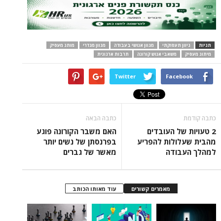
תגיות
גיוון תעסוקתי
מגוון אנושי בעבודה
מגוון מגדרי
מותג מעסיק
מיתוג מעסיק
משאבי אנוש קורונה
תרבות ארגונית
Twitter
Facebook
כתבה קודמת
כתבה הבאה
2 טעויות של העובדים
האם משבר הקורונה פוגע
מהבית שעלולות להפריע
בפרנסתן של נשים יותר
למהלך העבודה
מאשר של גברים
מאמרים קשורים
עוד מאותו הכותב