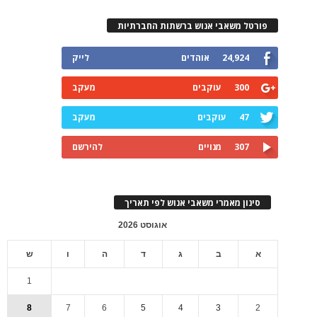
פורטל משאבי אנוש ברשתות החברתיות
24,924
אוהדים
לייק
300
עוקבים
מעקב
47
עוקבים
מעקב
307
מנויים
להירשם
סינון מאמרי משאבי אנוש לפי תאריך
אוגוסט 2026
א
ב
ג
ד
ה
ו
ש
1
8
7
6
5
4
3
2