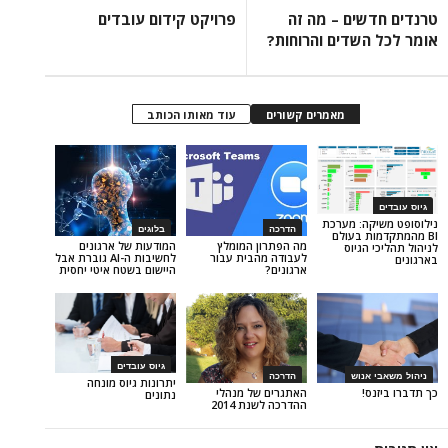
ים – מה זה
פרויקט קידום עובדים
שדים והרוחות?
מאמרים קשורים
עוד מאותו הכותב
ה: מערכת
הדרכה
בלוגים
 בעולם
מה הפתרון המומלץ
המודעות של ארגונים
גיוס
לעבודה מהבית עבור
לחשיבות ה-AI גוברת אבל
ארגונים?
היישום בשטח איטי יחסית
גיוס עובדים
הדרכה
נוש
יתרונות גיוס מונחה
האתגרים של מנהלי
!
נתונים
ההדרכה לשנת 2014