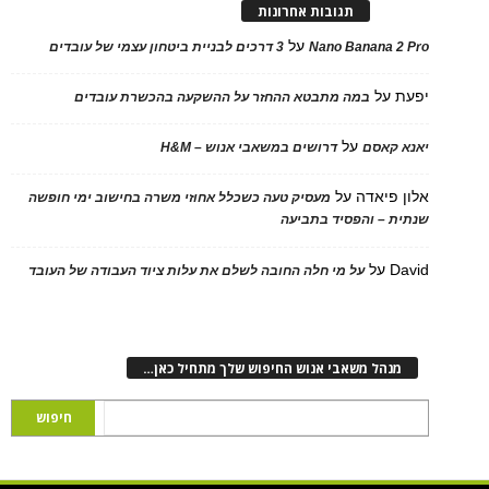
תגובות אחרונות
על
Nano Banana 2
3 דרכים לבניית ביטחון עצמי של עובדים
על
במה מתבטא ההחזר על ההשקעה בהכשרת עובדים
על
 קאסם
דרושים במשאבי אנוש – H&M
 פיאדה
על
מעסיק טעה כשכלל אחוזי משרה בחישוב ימי חופשה
ת – והפסיד בתביעה
D
על
על מי חלה החובה לשלם את עלות ציוד העבודה של העובד
נהל משאבי אנוש החיפוש שלך מתחיל כאן…