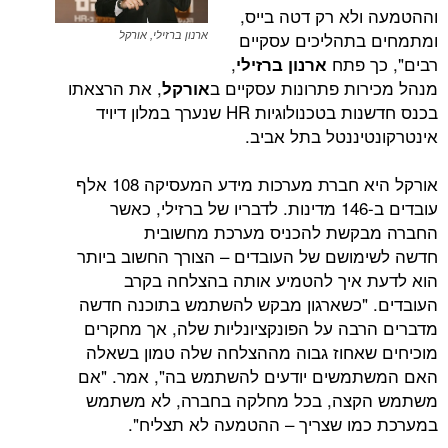
לא רק דטה בייס,
תהליכים עסקיים
ארנון ברזילי, אורקל
 פתח
,
ארנון ברזילי
ות פתרונות עסקיים ב
, את הרצאתו
אורקל
בכנס חדשנות בטכנולוגיות HR שנערך במלון דיויד
יננטל בתל אביב.
אורקל היא חברת מערכות מידע המעסיקה 108 אלף
עובדים ב-146 מדינות. לדבריו של ברזילי, כאשר
קשת להכניס מערכת מחשובית
ושם של העובדים – הצורך החשוב ביותר
איך להטמיע אותה בהצלחה בקרב
 "כשארגון מבקש להשתמש בתוכנה חדשה
בה על הפונקציונליות שלה, אך מחקרים
אחוז גבוה מההצלחה שלה טמון בשאלה
משים יודעים להשתמש בה", אמר. "אם
צה, בכל מחלקה בחברה, לא משתמש
ו שצריך – ההטמעה לא תצליח".