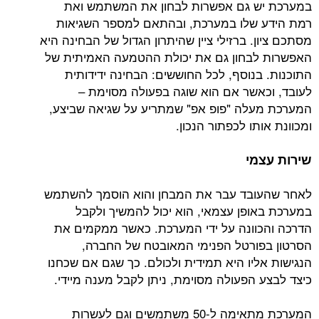
ש גם אפשרות לבחון את המשתמש ואת
 שלו במערכת, ובהתאם למספר השגיאות
. ברזילי ציין שהיתרון הגדול של הבחינה היא
בחון גם את יכולת ההטמעה האמיתית של
בנוסף, לכל החוששים: הבחינה ידידותית
אשר אם הוא שוגה בפעולה מסוימת –
לה "פופ אפ" שמתריע על שגיאה שביצע,
תו לכפתור הנכון.
מי
ובד עבר את המבחן והוא הוסמך להשתמש
ופן עצמאי, הוא יכול להמשיך ולקבל
וונה על ידי המערכת. כאשר ממקמים את
ורטל הפנימי המאובטח של החברה,
ליו היא תמידית ולכולם. כך שגם אם שכחנו
 הפעולה מסוימת, ניתן לקבל מענה מיידי.
המערכת מתאימה ל-50 משתמשים וגם לעשרות