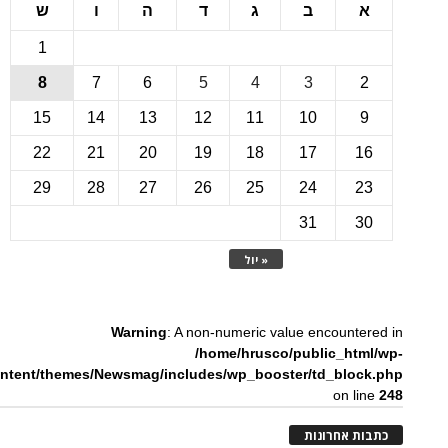
ב
ג
ד
ה
ו
ש
1
8
7
6
5
4
3
15
14
13
12
11
10
22
21
20
19
18
17
1
29
28
27
26
25
24
2
31
3
« יול
Warning
: A non-numeric value encounte
/home/hrusco/public_htm
content/themes/Newsmag/includes/wp_booster/td_bloc
on li
ת אחרונות