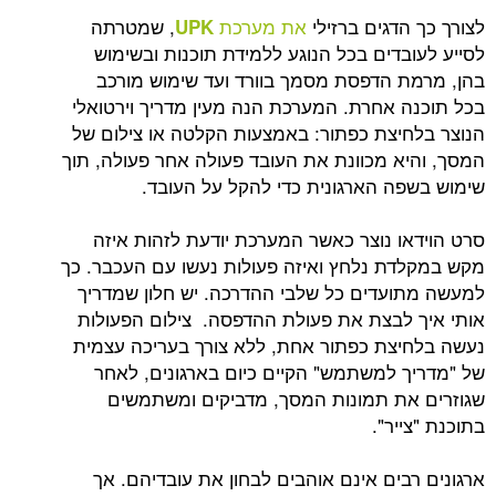
דגים ברזילי
את מערכת
, שמטרתה
UPK
בדים בכל הנוגע ללמידת תוכנות ובשימוש
 הדפסת מסמך בוורד ועד שימוש מורכב
 אחרת. המערכת הנה מעין מדריך וירטואלי
יצת כפתור: באמצעות הקלטה או צילום של
א מכוונת את העובד פעולה אחר פעולה, תוך
ה הארגונית כדי להקל על העובד.
ו נוצר כאשר המערכת יודעת לזהות איזה
ת נלחץ ואיזה פעולות נעשו עם העכבר. כך
עדים כל שלבי ההדרכה. יש חלון שמדריך
לבצת את פעולת ההדפסה. צילום הפעולות
צת כפתור אחת, ללא צורך בעריכה עצמית
 למשתמש" הקיים כיום בארגונים, לאחר
ת תמונות המסך, מדביקים ומשתמשים
יר".
בים אינם אוהבים לבחון את עובדיהם. אך