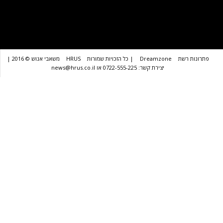
שת
Dreamzone
| כל הזכויות שמורות
HRUS
משאבי אנוש © 2016 |
יצירת קשר: 0722-555-225 או news@hrus.co.il