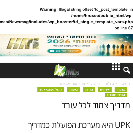
Warning
: Illegal string offset 'td_pos
/home/hrusco/publ
content/themes/Newsmag/includes/wp_booster/td_single_templa
חדשות
'ה
אירועים
מדריך צמוד לכל עובד
ירועים
הדרכה
הטמעה
ניהול משאבי אנוש
דעות
ם
צמוד לכל עובד
ברנז'ה
מאמרים
U היא מערכת הפועלת כמדריך