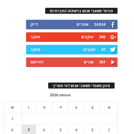
פורטל משאבי אנוש ברשתות החברתיות
24,924
אוהדים
לייק
300
עוקבים
מעקב
47
עוקבים
מעקב
307
מנויים
להירשם
סינון מאמרי משאבי אנוש לפי תאריך
אוגוסט 2026
א
ב
ג
ד
ה
ו
ש
1
8
7
6
5
4
3
2