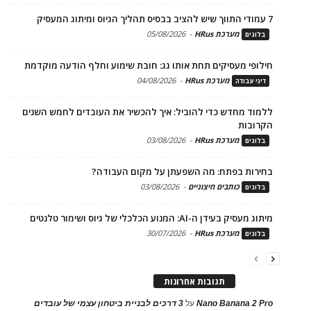
7 עמודי התווך שיש להציב בבסיס תהליך הגיוס ומיתוג המעסיק
מערכת HRus
-
05/08/2026
בלוגים
חילופי מעסיקים תחת אותו גג: חובת שימוע וחלף הודעה מוקדמת
מערכת HRus
-
04/08/2026
דיני עבודה
ללמוד מחדש כדי להוביל: איך להכשיר את העובדים לחמש השנים
הקרובות
מערכת HRus
-
03/08/2026
בלוגים
בחירות בפתח: מה השפעתן על מקום העבודה?
כותבים חיצוניים
-
03/08/2026
בלוגים
מיתוג מעסיק בעידן ה-AI: המנוע הכלכלי של גיוס ושימור טלנטים
מערכת HRus
-
30/07/2026
בלוגים
תגובות אחרונות
Nano Banana 2 Pro
על
3 דרכים לבניית ביטחון עצמי של עובדים