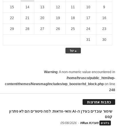
15
14
13
12
11
10
9
22
21
20
19
18
17
16
29
28
27
26
25
24
23
31
30
« יול
Warning
: A non-numeric value encountered in
/home/hrusco/public_html/wp-
content/themes/Newsmag/includes/wp_booster/td_block.php
on line
248
כתבות אחרונות
שימור עובדים בעידן ה-AI והאי-וודאות: למה פיטורים הם לא פתרון
קסם
מערכת HRus
-
05/08/2026
בלוגים