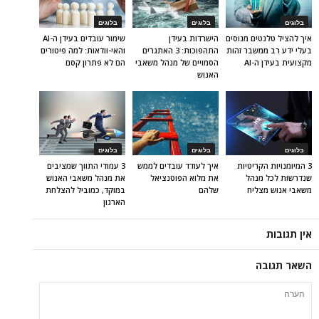
בלוגים
בלוגים
בלוגים
איך להציל טלנטים מנוסים
הישרדות בעידן
שימור עובדים בעידן ה-AI
בעלי ידע רב ממשבר זהות
התהפוכות: 3 האתגרים
והאי-וודאות: למה פיטורים
מקצועית בעידן ה-AI
הסמויים של מנהל משאבי
הם לא פתרון קסם
האנוש
בלוגים
בלוגים
בלוגים
3 המיומנויות הקריטיות
איך לעודד עובדים לממש
3 עמודי התווך שמציבים
שנדרשות לכל מנהל
את מלוא הפוטנציאל
את מנהל משאבי האנוש
משאבי אנוש מצליח
שלהם
במוקד, כמוביל להצלחת
הארגון
אין תגובות
השאר תגובה