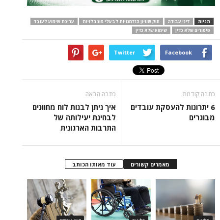
תגיות
דיני עבודה
חוק שוויון הזדמנויות לבעלי מוגבלויות
עריכת שימוע לעובד
פיטורים שלא כדין
שימוע שלא כדין
Twitter
Facebook
כתבה קודמת
כתבה הבאה
6 יתרונות להעסקת עובדים
איך ניתן לבנות לוח מחוונים
מבוגרים
לבחינת יעילותה של
התרבות הארגונית
מאמרים קשורים
עוד מאותו הכותב