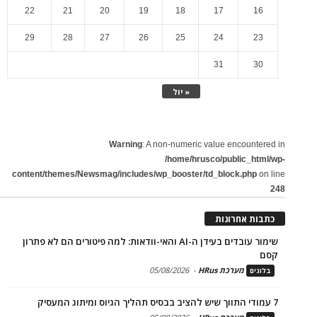
22
21
20
19
18
17
16
29
28
27
26
25
24
23
31
30
« יול
Warning
: A non-numeric value encountered in
/home/hrusco/public_html/wp-
content/themes/Newsmag/includes/wp_booster/td_block.php
on line
248
כתבות אחרונות
שימור עובדים בעידן ה-AI והאי-וודאות: למה פיטורים הם לא פתרון
קסם
מערכת HRus
-
05/08/2026
בלוגים
7 עמודי התווך שיש להציב בבסיס תהליך הגיוס ומיתוג המעסיק