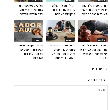
בלוגים
בלוגים
דיני עבודה
חובת הפקדות לביטוח
הנהלה מכילה: שילוב
חילופי מעסיקים תחת
פנסיוני לעובדים חדשים
עובדים עם מוגבלות
אותו גג: חובת שימוע
ולעובדים לאחר פרישה
במקומות העבודה
וחלף הודעה מוקדמת
בלוגים
בלוגים
בלוגים
באילו מקרים יש לפצות
מהם המבחנים להכרה
חובת הפקדות לפנסיה:
עובד שהועסק כפרילנסר
ביחסי עובד מעסיק
הסיכונים המשפטיים
אף שבפועל הוא שכיר –
בדיעבד ומתי זה כולל
והשוואה למדינות
חלק ב'
העסקה במשפחה
מערביות
אין תגובות
השאר תגובה