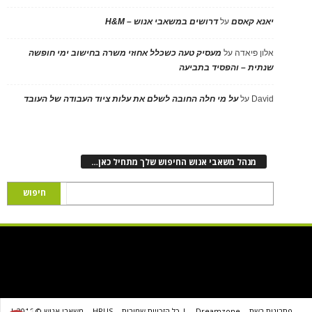
יאנא קאסם
על
דרושים במשאבי אנוש – H&M
אלון פיאדה
על
מעסיק טעה כשכלל אחוזי משרה בחישוב ימי חופשה
שנתית – והפסיד בתביעה
David
על
על מי חלה החובה לשלם את עלות ציוד העבודה של העובד
מנהל משאבי אנוש החיפוש שלך מתחיל כאן…
פתרונות רשת
Dreamzone
| כל הזכויות שמורות
HRUS
משאבי אנוש © 2016 |