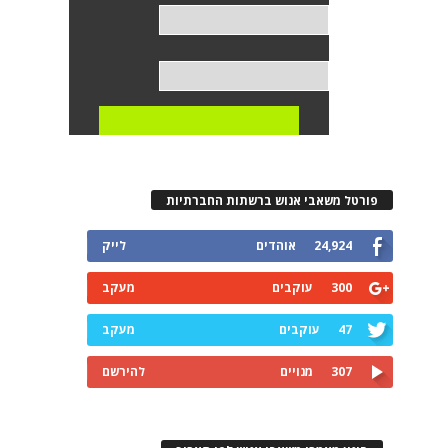
פורטל משאבי אנוש ברשתות החברתיות
24,924
אוהדים
לייק
300
עוקבים
מעקב
47
עוקבים
מעקב
307
מנויים
להירשם