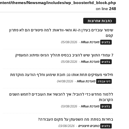
ntent/themes/Newsmag/includes/wp_booster/td_block.php
on line
248
כתבות אחרונות
שימור עובדים בעידן ה-AI והאי-וודאות: למה פיטורים הם לא פתרון
קסם
מערכת HRus
-
05/08/2026
בלוגים
7 עמודי התווך שיש להציב בבסיס תהליך הגיוס ומיתוג המעסיק
מערכת HRus
-
05/08/2026
בלוגים
חילופי מעסיקים תחת אותו גג: חובת שימוע וחלף הודעה מוקדמת
מערכת HRus
-
04/08/2026
דיני עבודה
ללמוד מחדש כדי להוביל: איך להכשיר את העובדים לחמש השנים
הקרובות
מערכת HRus
-
03/08/2026
בלוגים
בחירות בפתח: מה השפעתן על מקום העבודה?
כותבים חיצוניים
-
03/08/2026
בלוגים