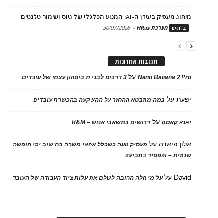
מיתוג מעסיק בעידן ה-AI: המנוע הכלכלי של גיוס ושימור טלנטים
מערכת HRus
-
30/07/2026
בלוגים
תגובות אחרונות
על
Nano Banana 2 Pro
3 דרכים לבניית ביטחון עצמי של עובדים
יפעת
על
במה מתבטא ההחזר על ההשקעה בהכשרת עובדים
על
יאנא קאסם
דרושים במשאבי אנוש – H&M
אלון פיאדה
על
מעסיק טעה כשכלל אחוזי משרה בחישוב ימי חופשה
שנתית – והפסיד בתביעה
David
על
על מי חלה החובה לשלם את עלות ציוד העבודה של העובד