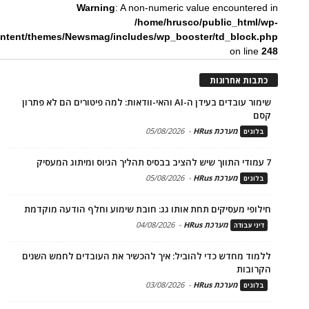
Warning
: A non-numeric value encountered in
/home/hrusco/public_html/wp-
ntent/themes/Newsmag/includes/wp_booster/td_block.php
on line
248
כתבות אחרונות
שימור עובדים בעידן ה-AI והאי-וודאות: למה פיטורים הם לא פתרון
קסם
מערכת HRus
-
05/08/2026
בלוגים
7 עמודי התווך שיש להציב בבסיס תהליך הגיוס ומיתוג המעסיק
מערכת HRus
-
05/08/2026
בלוגים
חילופי מעסיקים תחת אותו גג: חובת שימוע וחלף הודעה מוקדמת
מערכת HRus
-
04/08/2026
דיני עבודה
ללמוד מחדש כדי להוביל: איך להכשיר את העובדים לחמש השנים
הקרובות
מערכת HRus
-
03/08/2026
בלוגים