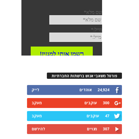
פורטל משאבי אנוש ברשתות החברתיות
24,924
אוהדים
לייק
300
עוקבים
מעקב
47
עוקבים
מעקב
307
מנויים
להירשם