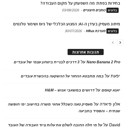
בחירות בפתח: מה השפעתן על מקום העבודה?
כותבים חיצוניים
-
03/08/2026
בלוגים
מיתוג מעסיק בעידן ה-AI: המנוע הכלכלי של גיוס ושימור טלנטים
מערכת HRus
-
30/07/2026
בלוגים
תגובות אחרונות
על
Nano Banana 2 Pro
3 דרכים לבניית ביטחון עצמי של עובדים
יפעת
על
במה מתבטא ההחזר על ההשקעה בהכשרת עובדים
על
יאנא קאסם
דרושים במשאבי אנוש – H&M
אלון פיאדה
על
מעסיק טעה כשכלל אחוזי משרה בחישוב ימי חופשה
שנתית – והפסיד בתביעה
David
על
על מי חלה החובה לשלם את עלות ציוד העבודה של העובד