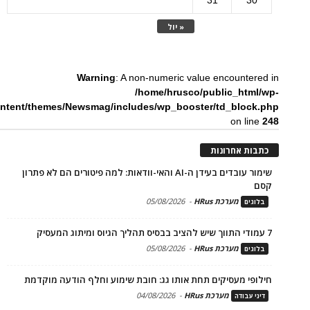
31
30
« יול
Warning
: A non-numeric value encountered in
/home/hrusco/public_html/wp-
ntent/themes/Newsmag/includes/wp_booster/td_block.php
on line
248
כתבות אחרונות
שימור עובדים בעידן ה-AI והאי-וודאות: למה פיטורים הם לא פתרון
קסם
מערכת HRus
-
05/08/2026
בלוגים
7 עמודי התווך שיש להציב בבסיס תהליך הגיוס ומיתוג המעסיק
מערכת HRus
-
05/08/2026
בלוגים
חילופי מעסיקים תחת אותו גג: חובת שימוע וחלף הודעה מוקדמת
מערכת HRus
-
04/08/2026
דיני עבודה