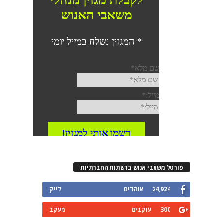
פורטל משאבי אנוש ברשתות החברתיות
24,924
אוהדים
לייק
300
עוקבים
מעקב