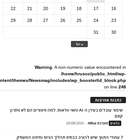
22
21
20
19
18
17
16
29
28
27
26
25
24
23
31
30
« יול
Warning
: A non-numeric value encountered in
/home/hrusco/public_html/wp-
ntent/themes/Newsmag/includes/wp_booster/td_block.php
on line
248
כתבות אחרונות
שימור עובדים בעידן ה-AI והאי-וודאות: למה פיטורים הם לא פתרון
קסם
מערכת HRus
-
05/08/2026
בלוגים
7 עמודי התווך שיש להציב בבסיס תהליך הגיוס ומיתוג המעסיק