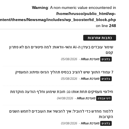
Warning
: A non-numeric value encountered in
/home/hrusco/public_html/wp-
ntent/themes/Newsmag/includes/wp_booster/td_block.php
on line
248
כתבות אחרונות
שימור עובדים בעידן ה-AI והאי-וודאות: למה פיטורים הם לא פתרון
קסם
מערכת HRus
-
05/08/2026
בלוגים
7 עמודי התווך שיש להציב בבסיס תהליך הגיוס ומיתוג המעסיק
מערכת HRus
-
05/08/2026
בלוגים
חילופי מעסיקים תחת אותו גג: חובת שימוע וחלף הודעה מוקדמת
מערכת HRus
-
04/08/2026
דיני עבודה
ללמוד מחדש כדי להוביל: איך להכשיר את העובדים לחמש השנים
הקרובות
מערכת HRus
-
03/08/2026
בלוגים