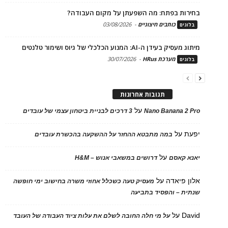
בחירות בפתח: מה השפעתן על מקום העבודה?
כותבים חיצוניים
-
03/08/2026
בלוגים
מיתוג מעסיק בעידן ה-AI: המנוע הכלכלי של גיוס ושימור טלנטים
מערכת HRus
-
30/07/2026
בלוגים
תגובות אחרונות
על
Nano Banana 2 Pro
3 דרכים לבניית ביטחון עצמי של עובדים
יפעת
על
במה מתבטא ההחזר על ההשקעה בהכשרת עובדים
על
יאנא קאסם
דרושים במשאבי אנוש – H&M
אלון פיאדה
על
מעסיק טעה כשכלל אחוזי משרה בחישוב ימי חופשה
שנתית – והפסיד בתביעה
David
על
על מי חלה החובה לשלם את עלות ציוד העבודה של העובד