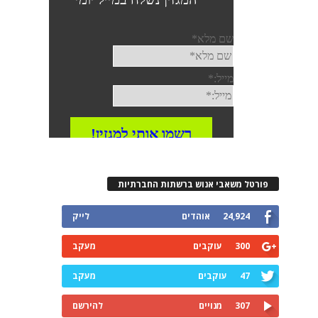
פורטל משאבי אנוש ברשתות החברתיות
24,924
אוהדים
לייק
300
עוקבים
מעקב
47
עוקבים
מעקב
307
מנויים
להירשם