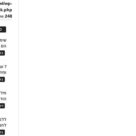
ml/wp-
ck.php
ine
248
כ
הם ל
בלו
7 ע
ומית
בלו
חילו
הוד
דינ
ללמו
לחמ
בלו