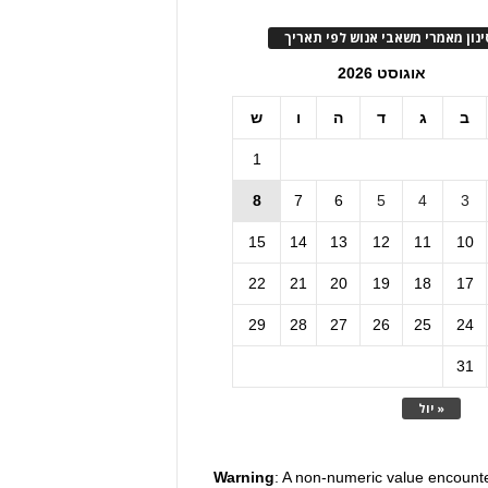
ינון מאמרי משאבי אנוש לפי תאריך
אוגוסט 2026
ב
ג
ד
ה
ו
ש
1
8
7
6
5
4
3
15
14
13
12
11
10
22
21
20
19
18
17
29
28
27
26
25
24
31
« יול
Warning
: A non-numeric value encount