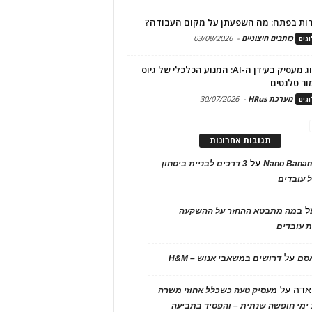
ות בפתח: מה השפעתן על מקום העבודה?
כותבים חיצוניים
-
03/08/2026
גים
מיתוג מעסיק בעידן ה-AI: המנוע הכלכלי של גיוס
ור טלנטים
מערכת HRus
-
30/07/2026
גים
תגובות אחרונות
על
Nano Banan
3 דרכים לבניית ביטחון
 עובדים
ל
במה מתבטא ההחזר על ההשקעה
 עובדים
על
אסם
דרושים במשאבי אנוש – H&M
אדה
על
מעסיק טעה כשכלל אחוזי משרה
ימי חופשה שנתית – והפסיד בתביעה