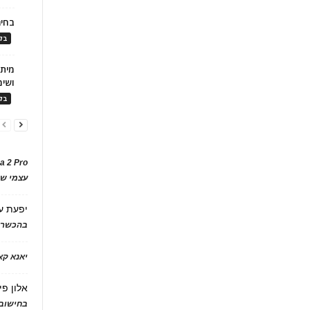
בחיר
בלו
ושימ
בלו
a 2 Pro
עצמי של
יפעת
ע
בהכשרת
יאנא ק
אלון פי
בחישוב 