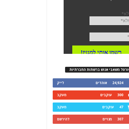
ורטל משאבי אנוש ברשתות החברתיות
24,924
אוהדים
לייק
300
עוקבים
מעקב
47
עוקבים
מעקב
307
מנויים
להירשם