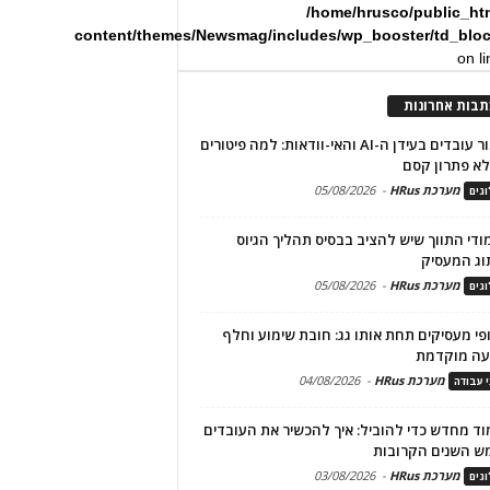
/home/hrusco/public_ht
content/themes/Newsmag/includes/wp_booster/td_blo
on l
תבות אחרונות
שימור עובדים בעידן ה-AI והאי-וודאות: למה פיטורים
א פתרון קסם
מערכת HRus
-
05/08/2026
גים
מודי התווך שיש להציב בבסיס תהליך הגיוס
וג המעסיק
מערכת HRus
-
05/08/2026
גים
פי מעסיקים תחת אותו גג: חובת שימוע וחלף
עה מוקדמת
מערכת HRus
-
04/08/2026
י עבודה
ד מחדש כדי להוביל: איך להכשיר את העובדים
ש השנים הקרובות
מערכת HRus
-
03/08/2026
גים