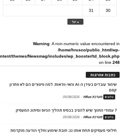
31
30
« יול
Warning
: A non-numeric value encountered in
/home/hrusco/public_html/wp-
ntent/themes/Newsmag/includes/wp_booster/td_block.php
on line
248
כתבות אחרונות
שימור עובדים בעידן ה-AI והאי-וודאות: למה פיטורים הם לא פתרון
קסם
מערכת HRus
-
05/08/2026
בלוגים
7 עמודי התווך שיש להציב בבסיס תהליך הגיוס ומיתוג המעסיק
מערכת HRus
-
05/08/2026
בלוגים
חילופי מעסיקים תחת אותו גג: חובת שימוע וחלף הודעה מוקדמת