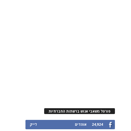
פורטל משאבי אנוש ברשתות החברתיות
24,924
אוהדים
לייק