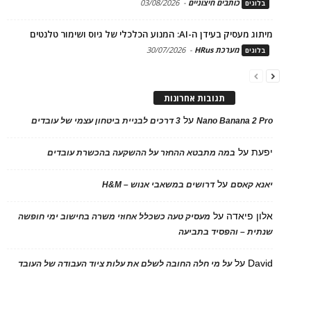
כותבים חיצוניים
-
03/08/2026
בלוגים
מיתוג מעסיק בעידן ה-AI: המנוע הכלכלי של גיוס ושימור טלנטים
מערכת HRus
-
30/07/2026
בלוגים
תגובות אחרונות
על
Nano Banana 2 Pro
3 דרכים לבניית ביטחון עצמי של עובדים
יפעת
על
במה מתבטא ההחזר על ההשקעה בהכשרת עובדים
על
יאנא קאסם
דרושים במשאבי אנוש – H&M
אלון פיאדה
על
מעסיק טעה כשכלל אחוזי משרה בחישוב ימי חופשה
שנתית – והפסיד בתביעה
David
על
על מי חלה החובה לשלם את עלות ציוד העבודה של העובד