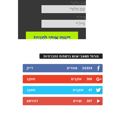
פורטל משאבי אנוש ברשתות החברתיות
24,924
אוהדים
לייק
300
עוקבים
מעקב
47
עוקבים
מעקב
307
מנויים
להירשם