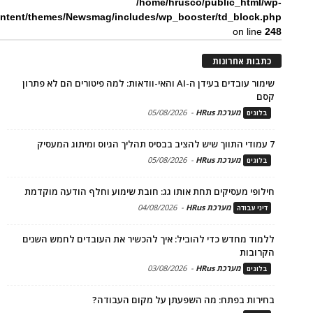
/home/hrusco/public_html/wp-
ntent/themes/Newsmag/includes/wp_booster/td_block.php
on line
248
כתבות אחרונות
שימור עובדים בעידן ה-AI והאי-וודאות: למה פיטורים הם לא פתרון
קסם
מערכת HRus
-
05/08/2026
בלוגים
7 עמודי התווך שיש להציב בבסיס תהליך הגיוס ומיתוג המעסיק
מערכת HRus
-
05/08/2026
בלוגים
חילופי מעסיקים תחת אותו גג: חובת שימוע וחלף הודעה מוקדמת
מערכת HRus
-
04/08/2026
דיני עבודה
ללמוד מחדש כדי להוביל: איך להכשיר את העובדים לחמש השנים
הקרובות
מערכת HRus
-
03/08/2026
בלוגים
בחירות בפתח: מה השפעתן על מקום העבודה?