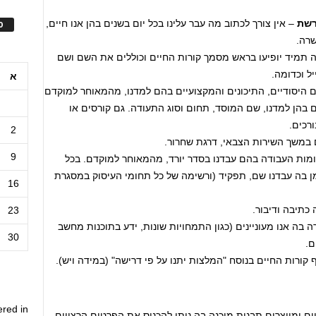
רשת
– אין צורך לכתוב מה עבר עלינו בכל יום בשנים בהן אנו חיים,
ס
רה.
 תמיד יופיעו בראש מסמך קורות החיים וכוללים את השם ושם
ל וכדומה.
א
היסודיים, התיכונים והמקצועיים בהם למדנו, מהמאוחר למוקדם
 בהן למדנו, שם המוסד, תחום וסוג התעודה. גם קורסים או
רכים.
2
 במשך השירות הצבאי, דרגת שחרור.
9
קומות העבודה בהם עבדנו בסדר יורד, מהמאוחר למוקדם. בכל
ן בה עבדנו שם, תפקיד (ורשימה של כל תחומי העיסוק במסגרת
16
כתיבה ודיבור.
23
בה אנו מעוניינים (כגון התמחויות שונות, ידע בתוכנות מחשב
30
ם.
קורות החיים בנוסח "המלצות יתנו על פי דרישה" (במידה ויש).
ered in
 ומייצרים תבנית מוכנה בה ניתן להכניס את הפרטים הרצויים