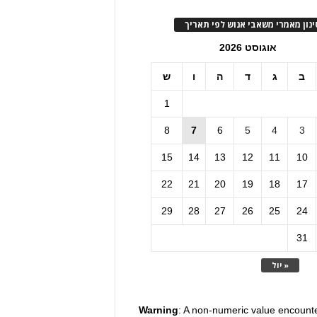
ינון מאמרי משאבי אנוש לפי תאריך
אוגוסט 2026
ב
ג
ד
ה
ו
ש
1
8
7
6
5
4
3
15
14
13
12
11
10
22
21
20
19
18
17
29
28
27
26
25
24
31
« יול
Warning
: A non-numeric value encount