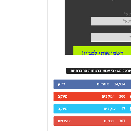
ורטל משאבי אנוש ברשתות החברתיות
24,924
אוהדים
לייק
300
עוקבים
מעקב
47
עוקבים
מעקב
307
מנויים
להירשם