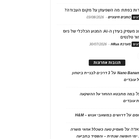
ות בפתח: מה השפעתן על מקום העבודה?
כותבים חיצוניים
-
03/08/2026
גים
מיתוג מעסיק בעידן ה-AI: המנוע הכלכלי של גיוס
ור טלנטים
מערכת HRus
-
30/07/2026
גים
תגובות אחרונות
על
Nano Banan
3 דרכים לבניית ביטחון
 עובדים
ל
במה מתבטא ההחזר על ההשקעה
 עובדים
על
אסם
דרושים במשאבי אנוש – H&M
אדה
על
מעסיק טעה כשכלל אחוזי משרה
ימי חופשה שנתית – והפסיד בתביעה