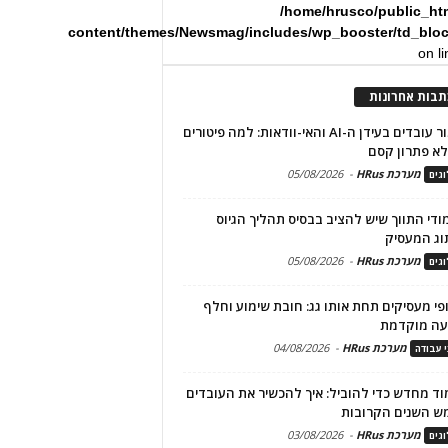
/home/hrusco/public_ht
content/themes/Newsmag/includes/wp_booster/td_blo
on l
תבות אחרונות
שימור עובדים בעידן ה-AI והאי-וודאות: למה פיטורים
א פתרון קסם
מערכת HRus
-
05/08/2026
גים
מודי התווך שיש להציב בבסיס תהליך הגיוס
וג המעסיק
מערכת HRus
-
05/08/2026
גים
פי מעסיקים תחת אותו גג: חובת שימוע וחלף
עה מוקדמת
מערכת HRus
-
04/08/2026
י עבודה
ד מחדש כדי להוביל: איך להכשיר את העובדים
ש השנים הקרובות
מערכת HRus
-
03/08/2026
גים