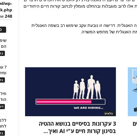
ml/wp-
אלו לרוב מוגבלות ובהחלט מומלץ לכתוב קורות חיים היחודיים
ck.php
ine
248
 האנגלית. דרישה זו נובעת עקב שימוש רב בשפה האנגלית
כ
רמת האנגלית של מחפש המשרה.
הם ל
בלו
7 ע
ומית
בלו
חילו
הוד
דינ
בלוגים
ללמו
ם
3 עקרונות בסיסיים בנושא ההטיה
לחמ
בסינון קורות חיים ע"י AI ואיך...
בלו