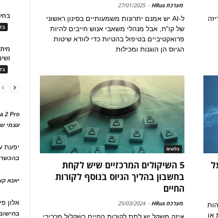
מערכת HRus
-
27/01/2025
בחיר
יזה
ל-AI יש אמנם יתרונות משמעותיים בסינון ראשוני
בלו
של קו"ח, אבל מנהלי משאבי אנוש חייבים להיות
פרואקטיביים בטיפול בהטיות כדי לוודא שיטות
הגיוס הן הוגנות ומכילות
ושימ
בלו
a 2 Pro
עצמי של
יפעת
ע
בלוגים
בהכשרת
ל
5 השיקולים המרכזיים שיש לקחת
בחשבון בהליך הגיוס בנוסף לקורות
יאנא ק
החיים
אלון פי
מערכת HRus
-
25/03/2024
הות
בחישוב 
 או
איזה משקל יש לתת לקורות החיים בשקלול מרכיבי