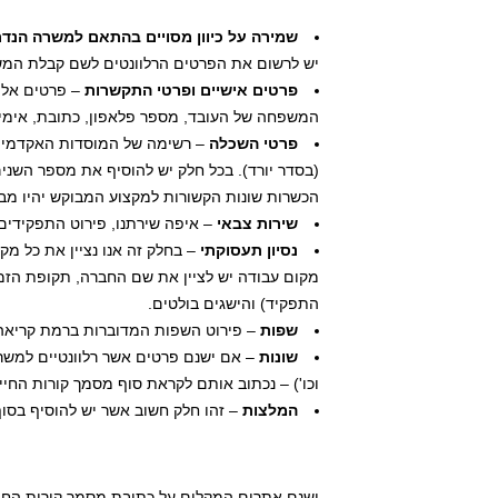
שמירה על כיוון מסויים בהתאם למשרה הנד
יש לרשום את הפרטים הרלוונטים לשם קבלת המש
פרטים אישיים ופרטי התקשרות
– פרטים אלה
המשפחה של העובד, מספר פלאפון, כתובת, אימיי
פרטי השכלה
– רשימה של המוסדות האקדמים 
(בסדר יורד). בכל חלק יש להוסיף את מספר השנים
הכשרות שונות הקשורות למקצוע המבוקש יהיו מבו
שירות צבאי
– איפה שירתנו, פירוט התפקידים
נסיון תעסוקתי
– בחלק זה אנו נציין את כל מ
מקום עבודה יש לציין את שם החברה, תקופת הזמ
התפקיד) והישגים בולטים.
שפות
– פירוט השפות המדוברות ברמת קריאה 
שונות
– אם ישנם פרטים אשר רלוונטיים למשרה 
וכו') – נכתוב אותם לקראת סוף מסמך קורות החיי
המלצות
– זהו חלק חשוב אשר יש להוסיף בסוף 
ישנם אתרים המקלים על כתיבת מסמך קורות החיים