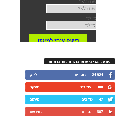
פורטל משאבי אנוש ברשתות החברתיות
24,924
אוהדים
לייק
300
עוקבים
מעקב
47
עוקבים
מעקב
307
מנויים
להירשם