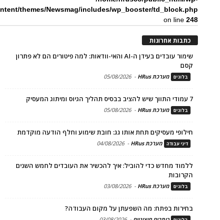
ntent/themes/Newsmag/includes/wp_booster/td_block.php
on line
248
כתבות אחרונות
שימור עובדים בעידן ה-AI והאי-וודאות: למה פיטורים הם לא פתרון
קסם
מערכת HRus
-
05/08/2026
בלוגים
7 עמודי התווך שיש להציב בבסיס תהליך הגיוס ומיתוג המעסיק
מערכת HRus
-
05/08/2026
בלוגים
חילופי מעסיקים תחת אותו גג: חובת שימוע וחלף הודעה מוקדמת
מערכת HRus
-
04/08/2026
דיני עבודה
ללמוד מחדש כדי להוביל: איך להכשיר את העובדים לחמש השנים
הקרובות
מערכת HRus
-
03/08/2026
בלוגים
בחירות בפתח: מה השפעתן על מקום העבודה?
כותבים חיצוניים
-
03/08/2026
בלוגים