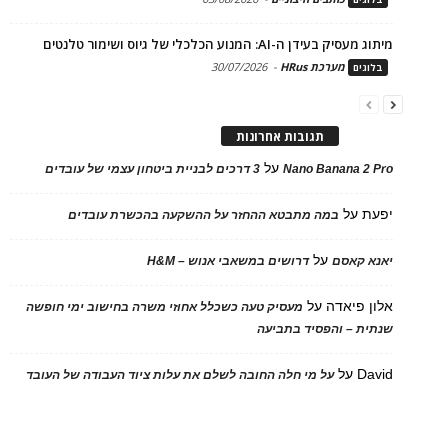
מיתוג מעסיק בעידן ה-AI: המנוע הכלכלי של גיוס ושימור טלנטים
מערכת HRus
-
30/07/2026
בלוגים
תגובות אחרונות
על
Nano Banana 2 Pro
3 דרכים לבניית ביטחון עצמי של עובדים
יפעת
על
במה מתבטא ההחזר על ההשקעה בהכשרת עובדים
על
יאנא קאסם
דרושים במשאבי אנוש – H&M
אלון פיאדה
על
מעסיק טעה כשכלל אחוזי משרה בחישוב ימי חופשה
שנתית – והפסיד בתביעה
David
על
על מי חלה החובה לשלם את עלות ציוד העבודה של העובד