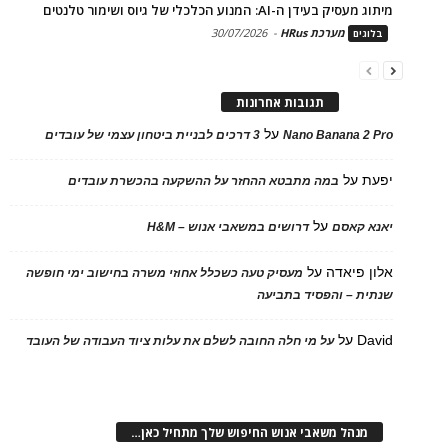
מיתוג מעסיק בעידן ה-AI: המנוע הכלכלי של גיוס ושימור טלנטים
מערכת HRus
-
30/07/2026
בלוגים
תגובות אחרונות
על
Nano Banana 2 Pro
3 דרכים לבניית ביטחון עצמי של עובדים
יפעת
על
במה מתבטא ההחזר על ההשקעה בהכשרת עובדים
על
יאנא קאסם
דרושים במשאבי אנוש – H&M
אלון פיאדה
על
מעסיק טעה כשכלל אחוזי משרה בחישוב ימי חופשה
שנתית – והפסיד בתביעה
David
על
על מי חלה החובה לשלם את עלות ציוד העבודה של העובד
מנהל משאבי אנוש החיפוש שלך מתחיל כאן…