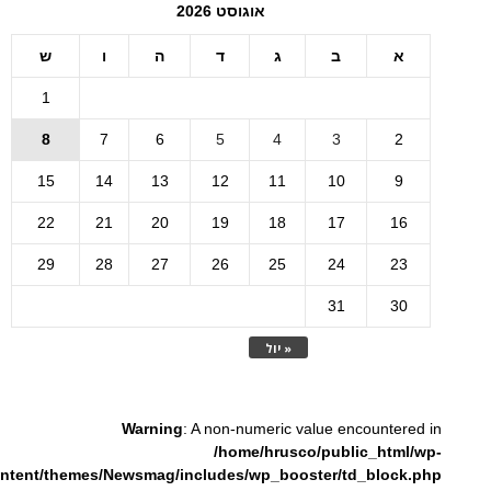
אוגוסט 2026
א
ב
ג
ד
ה
ו
ש
1
8
7
6
5
4
3
2
15
14
13
12
11
10
9
22
21
20
19
18
17
16
29
28
27
26
25
24
23
31
30
« יול
Warning
: A non-numeric value encountered in
/home/hrusco/public_html/wp-
ntent/themes/Newsmag/includes/wp_booster/td_block.php