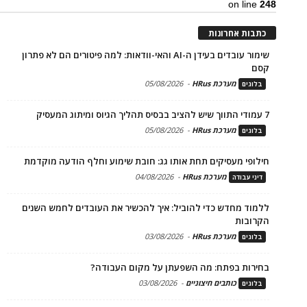
on line
248
כתבות אחרונות
שימור עובדים בעידן ה-AI והאי-וודאות: למה פיטורים הם לא פתרון
קסם
מערכת HRus
-
05/08/2026
בלוגים
7 עמודי התווך שיש להציב בבסיס תהליך הגיוס ומיתוג המעסיק
מערכת HRus
-
05/08/2026
בלוגים
חילופי מעסיקים תחת אותו גג: חובת שימוע וחלף הודעה מוקדמת
מערכת HRus
-
04/08/2026
דיני עבודה
ללמוד מחדש כדי להוביל: איך להכשיר את העובדים לחמש השנים
הקרובות
מערכת HRus
-
03/08/2026
בלוגים
בחירות בפתח: מה השפעתן על מקום העבודה?
כותבים חיצוניים
-
03/08/2026
בלוגים