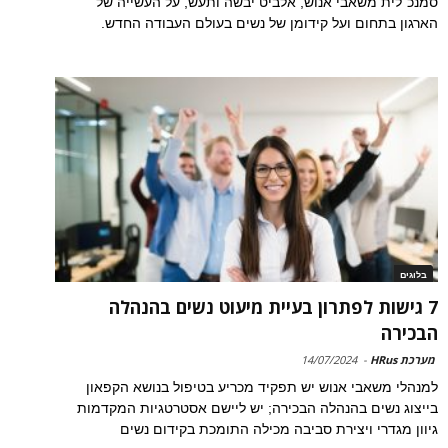
סמנכ"לית משאבי אנוש, אלביט יבשה ותעש, על העשייה של
הארגון בתחום ועל קידומן של נשים בעולם העבודה החדש.
בלוגים
7 גישות לפתרון בעיית מיעוט נשים בהנהלה
הבכירה
מערכת HRus
-
14/07/2024
למנהלי משאבי אנוש יש תפקיד מכריע בטיפול בנושא הקפאון
בייצוג נשים בהנהלה הבכירה; יש ליישם אסטרטגיות המקדמות
גיוון מגדרי ויצירת סביבה מכילה התומכת בקידום נשים