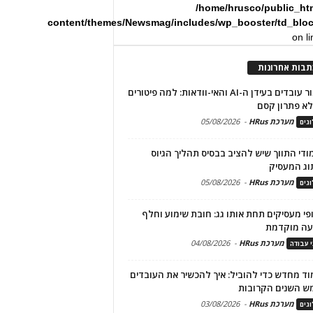
/home/hrusco/public_ht
content/themes/Newsmag/includes/wp_booster/td_blo
on l
תבות אחרונות
שימור עובדים בעידן ה-AI והאי-וודאות: למה פיטורים
א פתרון קסם
מערכת HRus
-
05/08/2026
גים
מודי התווך שיש להציב בבסיס תהליך הגיוס
וג המעסיק
מערכת HRus
-
05/08/2026
גים
פי מעסיקים תחת אותו גג: חובת שימוע וחלף
עה מוקדמת
מערכת HRus
-
04/08/2026
י עבודה
ד מחדש כדי להוביל: איך להכשיר את העובדים
ש השנים הקרובות
מערכת HRus
-
03/08/2026
גים