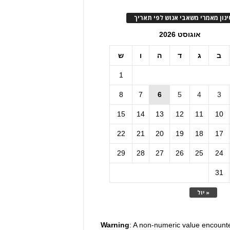
ינון מאמרי משאבי אנוש לפי תאריך
אוגוסט 2026
ב
ג
ד
ה
ו
ש
1
8
7
6
5
4
3
15
14
13
12
11
10
22
21
20
19
18
17
29
28
27
26
25
24
31
« יול
Warning
: A non-numeric value encount