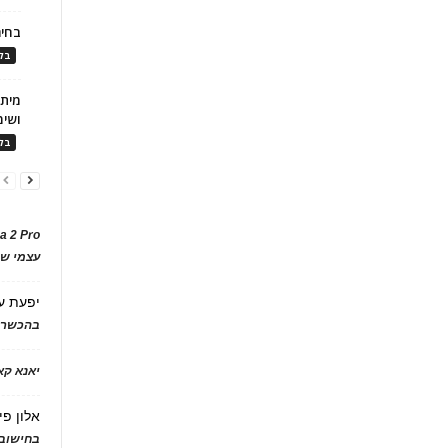
בחיר
בלו
ושימ
בלו
a 2 Pro
עצמי של
יפעת
ע
בהכשרת
יאנא ק
אלון פי
בחישוב 