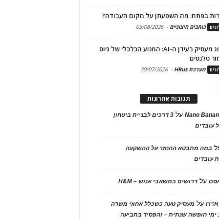
ות בפתח: מה השפעתן על מקום העבודה?
כותבים חיצוניים
-
03/08/2026
גים
מיתוג מעסיק בעידן ה-AI: המנוע הכלכלי של גיוס
ור טלנטים
מערכת HRus
-
30/07/2026
גים
תגובות אחרונות
על
Nano Banan
3 דרכים לבניית ביטחון
 עובדים
ל
במה מתבטא ההחזר על ההשקעה
 עובדים
על
אסם
דרושים במשאבי אנוש – H&M
אדה
על
מעסיק טעה כשכלל אחוזי משרה
ימי חופשה שנתית – והפסיד בתביעה