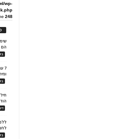
ml/wp-
ck.php
ine
248
כ
הם ל
בלו
7 ע
ומית
בלו
חילו
הוד
דינ
ללמו
לחמ
בלו