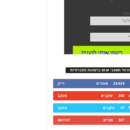
ורטל משאבי אנוש ברשתות החברתיות
24,924
אוהדים
לייק
300
עוקבים
מעקב
47
עוקבים
מעקב
307
מנויים
להירשם