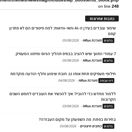
ntent/themes/Newsmag/includes/wp_booster/td_block.php
on line
248
כתבות אחרונות
שימור עובדים בעידן ה-AI והאי-וודאות: למה פיטורים הם לא פתרון
קסם
מערכת HRus
-
05/08/2026
בלוגים
7 עמודי התווך שיש להציב בבסיס תהליך הגיוס ומיתוג המעסיק
מערכת HRus
-
05/08/2026
בלוגים
חילופי מעסיקים תחת אותו גג: חובת שימוע וחלף הודעה מוקדמת
מערכת HRus
-
04/08/2026
דיני עבודה
ללמוד מחדש כדי להוביל: איך להכשיר את העובדים לחמש השנים
הקרובות
מערכת HRus
-
03/08/2026
בלוגים
בחירות בפתח: מה השפעתן על מקום העבודה?
כותבים חיצוניים
-
03/08/2026
בלוגים