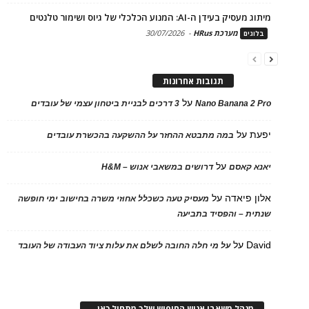
מיתוג מעסיק בעידן ה-AI: המנוע הכלכלי של גיוס ושימור טלנטים
מערכת HRus
-
30/07/2026
בלוגים
תגובות אחרונות
על
Nano Banana 2 Pro
3 דרכים לבניית ביטחון עצמי של עובדים
יפעת
על
במה מתבטא ההחזר על ההשקעה בהכשרת עובדים
על
יאנא קאסם
דרושים במשאבי אנוש – H&M
אלון פיאדה
על
מעסיק טעה כשכלל אחוזי משרה בחישוב ימי חופשה
שנתית – והפסיד בתביעה
David
על
על מי חלה החובה לשלם את עלות ציוד העבודה של העובד
מנהל משאבי אנוש החיפוש שלך מתחיל כאן…