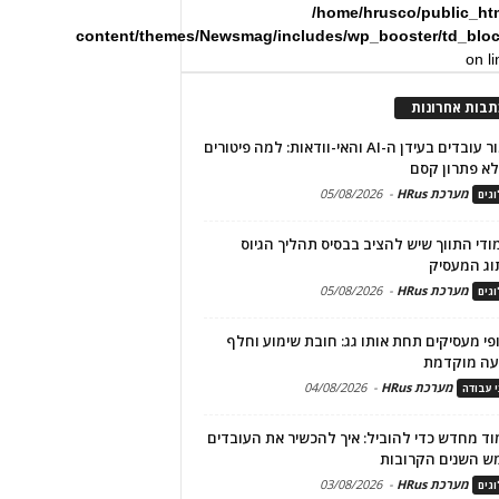
/home/hrusco/public_ht
content/themes/Newsmag/includes/wp_booster/td_blo
on l
תבות אחרונות
שימור עובדים בעידן ה-AI והאי-וודאות: למה פיטורים
א פתרון קסם
מערכת HRus
-
05/08/2026
גים
מודי התווך שיש להציב בבסיס תהליך הגיוס
וג המעסיק
מערכת HRus
-
05/08/2026
גים
פי מעסיקים תחת אותו גג: חובת שימוע וחלף
עה מוקדמת
מערכת HRus
-
04/08/2026
י עבודה
ד מחדש כדי להוביל: איך להכשיר את העובדים
ש השנים הקרובות
מערכת HRus
-
03/08/2026
גים