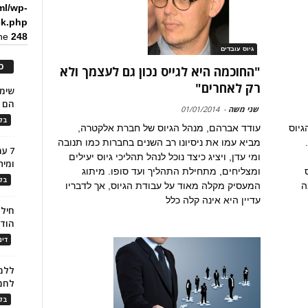
ml/wp-
ck.php
ine
248
גיוס עובדים
כ
"החוכמה היא לגייס נכון גם לעצמך ולא
רק לאחרים"
הם ל
שני משה
-
01/01/2014
בלו
עודד אברהם, מנהל הגיוס של חברת אלקטרה,
גיוס
מביא עמו את ניסיונו רב השנים בחברות כמו תנובה
השנתי על ידי דרור גורביץ, שותף מנהל ב-AKT.
7 ע
ומי עדן, ויציג כיצד נוכל לנהל תהליכי גיוס יעילים
ומית
ומצליחים, מתחילת התהליך ועד סופו. מיתוג
בלו
המעסיק מקלה מאוד על עבודת הגיוס, אך לדבריו
ה
עדיין היא אינה קלה כלל
חילו
הוד
דינ
ללמו
לחמ
בלו