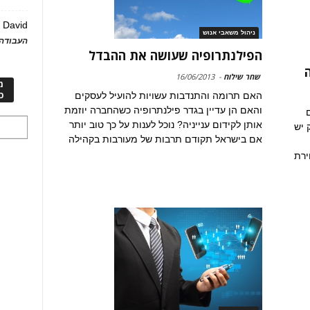
David
ע
ניהול משאבי אנוש
העבודה 
הפילנתרופיה שעושה את ההבדל
שחר שילוח
-
16/06/2013
מ
כ
האם תרומה והתנדבות עשויות להועיל לעסקים
והאם הן עדיין בגדר פילנתרופיה כשהחברה יוזמת
ם
אותן לקידום ענייניה? נוכל לענות על כך טוב יותר
 יש
אם בישראל תקודם תרבות של מעורבות בקהילה
ירת