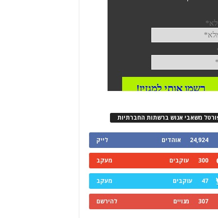
ורטל משאבי אנוש ברשתות החברתיות
24,924
אוהדים
לייק
300
עוקבים
מעקב
47
עוקבים
מעקב
307
מנויים
להירשם