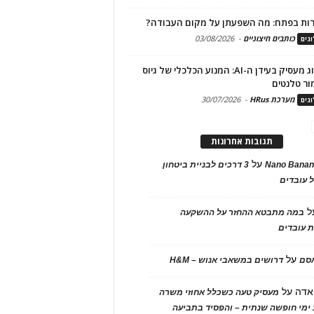
ות בפתח: מה השפעתן על מקום העבודה?
כותבים חיצוניים
-
03/08/2026
גים
מיתוג מעסיק בעידן ה-AI: המנוע הכלכלי של גיוס
ור טלנטים
מערכת HRus
-
30/07/2026
גים
תגובות אחרונות
על
Nano Banan
3 דרכים לבניית ביטחון
 עובדים
ל
במה מתבטא ההחזר על ההשקעה
 עובדים
על
אסם
דרושים במשאבי אנוש – H&M
אדה
על
מעסיק טעה כשכלל אחוזי משרה
ימי חופשה שנתית – והפסיד בתביעה