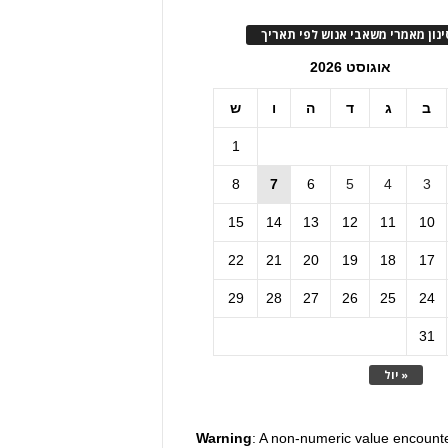
ינון מאמרי משאבי אנוש לפי תאריך
אוגוסט 2026
ב
ג
ד
ה
ו
ש
1
8
7
6
5
4
3
15
14
13
12
11
10
22
21
20
19
18
17
29
28
27
26
25
24
31
« יול
Warning
: A non-numeric value encount