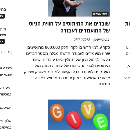
בחיר
גיוס עובדים
בלו
ות
שוברים את המיתוסים על חווית הגיוס
של המועמדים לעבודה
ושימ
בתיה וייסמן
-
07/11/2013
בלו
ג'וש קולסון, אנליסט בכיר בלינקדאין, מציג את 5
סקר עולמי חדש בו לקחו חלק 800,000 מרואיינים
ים
שהיו מועמדים לעבודה חדשה מגלה מספר דברים
בקשר לניהול נכון של תהליך גיוס עובדים ושובר
,
מיתוסים לגבי החשיבות של עבודה נכונה מול
a 2 Pro
מועמדים לעבודה בכל הקשור למיתוג מעסיק ושיווק
עצמי של
ידע
ארגוני באמצעות ראיון עבודה המבוצע בצורה
הנכונה.
יפעת
ע
בהכשרת
יאנא ק
אלון פי
בחישוב 