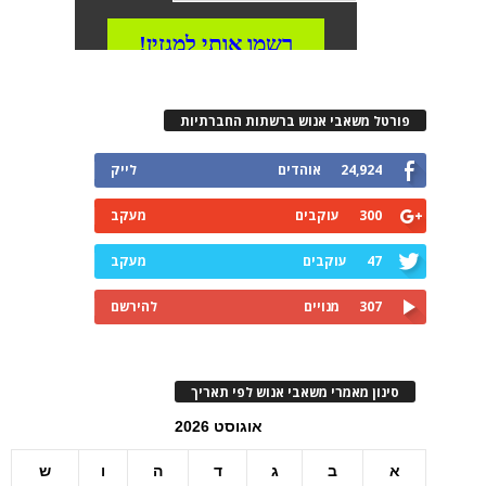
פורטל משאבי אנוש ברשתות החברתיות
24,924
אוהדים
לייק
300
עוקבים
מעקב
47
עוקבים
מעקב
307
מנויים
להירשם
סינון מאמרי משאבי אנוש לפי תאריך
אוגוסט 2026
א
ב
ג
ד
ה
ו
ש