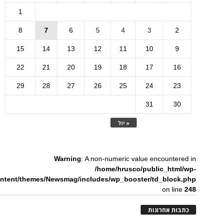
1
8
7
6
5
4
3
2
15
14
13
12
11
10
9
22
21
20
19
18
17
16
29
28
27
26
25
24
23
31
30
« יול
Warning
: A non-numeric value encountered in
/home/hrusco/public_html/wp-
ntent/themes/Newsmag/includes/wp_booster/td_block.php
on line
248
כתבות אחרונות