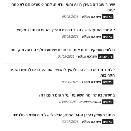
שימור עובדים בעידן ה-AI והאי-וודאות: למה פיטורים הם לא פתרון
קסם
מערכת HRus
-
05/08/2026
בלוגים
7 עמודי התווך שיש להציב בבסיס תהליך הגיוס ומיתוג המעסיק
מערכת HRus
-
05/08/2026
בלוגים
חילופי מעסיקים תחת אותו גג: חובת שימוע וחלף הודעה מוקדמת
מערכת HRus
-
04/08/2026
דיני עבודה
ללמוד מחדש כדי להוביל: איך להכשיר את העובדים לחמש השנים
הקרובות
מערכת HRus
-
03/08/2026
בלוגים
בחירות בפתח: מה השפעתן על מקום העבודה?
כותבים חיצוניים
-
03/08/2026
בלוגים
מיתוג מעסיק בעידן ה-AI: המנוע הכלכלי של גיוס ושימור טלנטים
מערכת HRus
-
30/07/2026
בלוגים