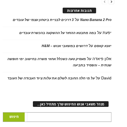
תגובות אחרונות
על
Nano Banana 2 Pro
3 דרכים לבניית ביטחון עצמי של עובדים
יפעת
על
במה מתבטא ההחזר על ההשקעה בהכשרת עובדים
על
יאנא קאסם
דרושים במשאבי אנוש – H&M
אלון פיאדה
על
מעסיק טעה כשכלל אחוזי משרה בחישוב ימי חופשה
שנתית – והפסיד בתביעה
David
על
על מי חלה החובה לשלם את עלות ציוד העבודה של העובד
מנהל משאבי אנוש החיפוש שלך מתחיל כאן…