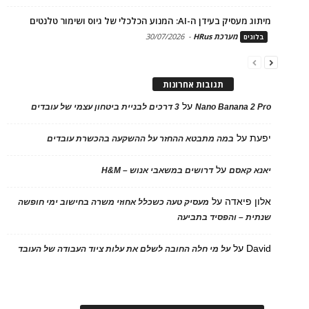
מיתוג מעסיק בעידן ה-AI: המנוע הכלכלי של גיוס ושימור טלנטים
מערכת HRus
-
30/07/2026
בלוגים
תגובות אחרונות
על
Nano Banana 2 Pro
3 דרכים לבניית ביטחון עצמי של עובדים
יפעת
על
במה מתבטא ההחזר על ההשקעה בהכשרת עובדים
על
יאנא קאסם
דרושים במשאבי אנוש – H&M
אלון פיאדה
על
מעסיק טעה כשכלל אחוזי משרה בחישוב ימי חופשה
שנתית – והפסיד בתביעה
David
על
על מי חלה החובה לשלם את עלות ציוד העבודה של העובד