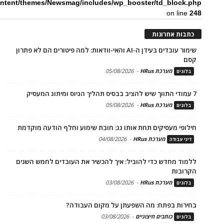
ntent/themes/Newsmag/includes/wp_booster/td_block.php
on line
248
כתבות אחרונות
שימור עובדים בעידן ה-AI והאי-וודאות: למה פיטורים הם לא פתרון
קסם
מערכת HRus
-
05/08/2026
בלוגים
7 עמודי התווך שיש להציב בבסיס תהליך הגיוס ומיתוג המעסיק
מערכת HRus
-
05/08/2026
בלוגים
חילופי מעסיקים תחת אותו גג: חובת שימוע וחלף הודעה מוקדמת
מערכת HRus
-
04/08/2026
דיני עבודה
ללמוד מחדש כדי להוביל: איך להכשיר את העובדים לחמש השנים
הקרובות
מערכת HRus
-
03/08/2026
בלוגים
בחירות בפתח: מה השפעתן על מקום העבודה?
כותבים חיצוניים
-
03/08/2026
בלוגים