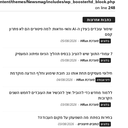
ntent/themes/Newsmag/includes/wp_booster/td_block.php
on line
248
כתבות אחרונות
שימור עובדים בעידן ה-AI והאי-וודאות: למה פיטורים הם לא פתרון
קסם
מערכת HRus
-
05/08/2026
בלוגים
7 עמודי התווך שיש להציב בבסיס תהליך הגיוס ומיתוג המעסיק
מערכת HRus
-
05/08/2026
בלוגים
חילופי מעסיקים תחת אותו גג: חובת שימוע וחלף הודעה מוקדמת
מערכת HRus
-
04/08/2026
דיני עבודה
ללמוד מחדש כדי להוביל: איך להכשיר את העובדים לחמש השנים
הקרובות
מערכת HRus
-
03/08/2026
בלוגים
בחירות בפתח: מה השפעתן על מקום העבודה?
כותבים חיצוניים
-
03/08/2026
בלוגים