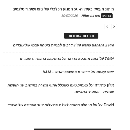
מיתוג מעסיק בעידן ה-AI: המנוע הכלכלי של גיוס ושימור טלנטים
מערכת HRus
-
30/07/2026
בלוגים
תגובות אחרונות
על
Nano Banana 2 Pro
3 דרכים לבניית ביטחון עצמי של עובדים
יפעת
על
במה מתבטא ההחזר על ההשקעה בהכשרת עובדים
על
יאנא קאסם
דרושים במשאבי אנוש – H&M
אלון פיאדה
על
מעסיק טעה כשכלל אחוזי משרה בחישוב ימי חופשה
שנתית – והפסיד בתביעה
David
על
על מי חלה החובה לשלם את עלות ציוד העבודה של העובד