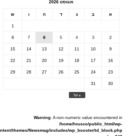
אוגוסט 2026
א
ב
ג
ד
ה
ו
ש
1
8
7
6
5
4
3
2
15
14
13
12
11
10
9
22
21
20
19
18
17
16
29
28
27
26
25
24
23
31
30
« יול
Warning
: A non-numeric value encountered in
/home/hrusco/public_html/wp-
ntent/themes/Newsmag/includes/wp_booster/td_block.php