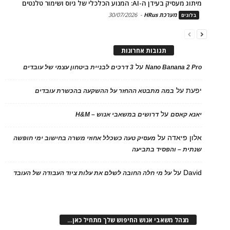
מיתוג מעסיק בעידן ה-AI: המנוע הכלכלי של גיוס ושימור טלנטים
מערכת HRus
-
30/07/2026
בלוגים
תגובות אחרונות
על
Nano Banana 2 Pro
3 דרכים לבניית ביטחון עצמי של עובדים
יפעת
על
במה מתבטא ההחזר על ההשקעה בהכשרת עובדים
על
יאנא קאסם
דרושים במשאבי אנוש – H&M
אלון פיאדה
על
מעסיק טעה כשכלל אחוזי משרה בחישוב ימי חופשה
שנתית – והפסיד בתביעה
David
על
על מי חלה החובה לשלם את עלות ציוד העבודה של העובד
מנהל משאבי אנוש החיפוש שלך מתחיל כאן…