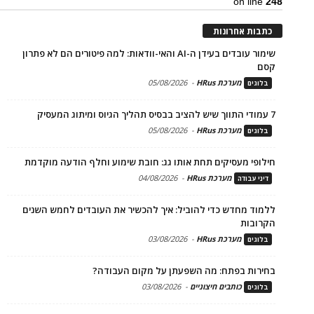
on line
248
כתבות אחרונות
שימור עובדים בעידן ה-AI והאי-וודאות: למה פיטורים הם לא פתרון
קסם
מערכת HRus
-
05/08/2026
בלוגים
7 עמודי התווך שיש להציב בבסיס תהליך הגיוס ומיתוג המעסיק
מערכת HRus
-
05/08/2026
בלוגים
חילופי מעסיקים תחת אותו גג: חובת שימוע וחלף הודעה מוקדמת
מערכת HRus
-
04/08/2026
דיני עבודה
ללמוד מחדש כדי להוביל: איך להכשיר את העובדים לחמש השנים
הקרובות
מערכת HRus
-
03/08/2026
בלוגים
בחירות בפתח: מה השפעתן על מקום העבודה?
כותבים חיצוניים
-
03/08/2026
בלוגים