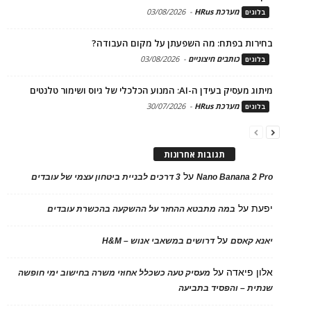
מערכת HRus
-
03/08/2026
בלוגים
בחירות בפתח: מה השפעתן על מקום העבודה?
כותבים חיצוניים
-
03/08/2026
בלוגים
מיתוג מעסיק בעידן ה-AI: המנוע הכלכלי של גיוס ושימור טלנטים
מערכת HRus
-
30/07/2026
בלוגים
תגובות אחרונות
על
Nano Banana 2 Pro
3 דרכים לבניית ביטחון עצמי של עובדים
יפעת
על
במה מתבטא ההחזר על ההשקעה בהכשרת עובדים
על
יאנא קאסם
דרושים במשאבי אנוש – H&M
אלון פיאדה
על
מעסיק טעה כשכלל אחוזי משרה בחישוב ימי חופשה
שנתית – והפסיד בתביעה