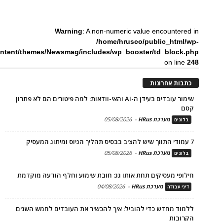
Warning
: A non-numeric value encountered in
/home/hrusco/public_html/wp-
ntent/themes/Newsmag/includes/wp_booster/td_block.php
on line
248
כתבות אחרונות
שימור עובדים בעידן ה-AI והאי-וודאות: למה פיטורים הם לא פתרון
קסם
מערכת HRus
-
05/08/2026
בלוגים
7 עמודי התווך שיש להציב בבסיס תהליך הגיוס ומיתוג המעסיק
מערכת HRus
-
05/08/2026
בלוגים
חילופי מעסיקים תחת אותו גג: חובת שימוע וחלף הודעה מוקדמת
מערכת HRus
-
04/08/2026
דיני עבודה
ללמוד מחדש כדי להוביל: איך להכשיר את העובדים לחמש השנים
הקרובות