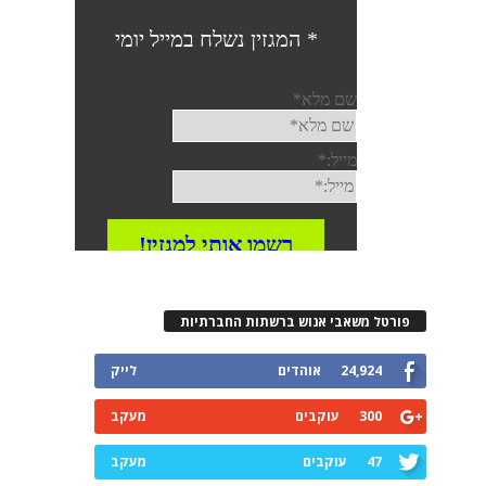
פורטל משאבי אנוש ברשתות החברתיות
24,924
אוהדים
לייק
300
עוקבים
מעקב
47
עוקבים
מעקב