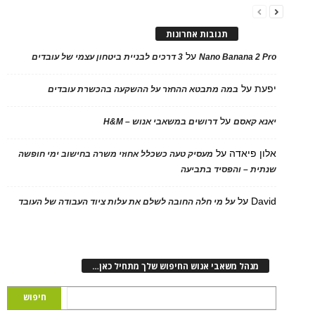
תגובות אחרונות
על
Nano Banana 2 Pro
3 דרכים לבניית ביטחון עצמי של עובדים
יפעת
על
במה מתבטא ההחזר על ההשקעה בהכשרת עובדים
על
יאנא קאסם
דרושים במשאבי אנוש – H&M
אלון פיאדה
על
מעסיק טעה כשכלל אחוזי משרה בחישוב ימי חופשה
שנתית – והפסיד בתביעה
David
על
על מי חלה החובה לשלם את עלות ציוד העבודה של העובד
מנהל משאבי אנוש החיפוש שלך מתחיל כאן…