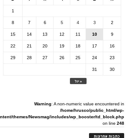
1
8
7
6
5
4
3
2
15
14
13
12
11
10
9
22
21
20
19
18
17
16
29
28
27
26
25
24
23
31
30
« יול
Warning
: A non-numeric value encountered in
/home/hrusco/public_html/wp-
ntent/themes/Newsmag/includes/wp_booster/td_block.php
on line
248
כתבות אחרונות