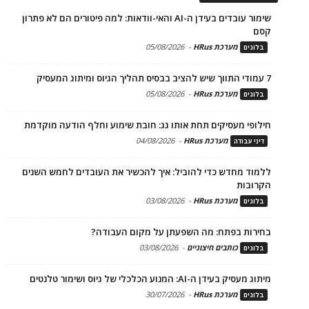
שימור עובדים בעידן ה-AI והאי-וודאות: למה פיטורים הם לא פתרון
קסם
מערכת HRus
-
05/08/2026
בלוגים
7 עמודי התווך שיש להציב בבסיס תהליך הגיוס ומיתוג המעסיק
מערכת HRus
-
05/08/2026
בלוגים
חילופי מעסיקים תחת אותו גג: חובת שימוע וחלף הודעה מוקדמת
מערכת HRus
-
04/08/2026
דיני עבודה
ללמוד מחדש כדי להוביל: איך להכשיר את העובדים לחמש השנים
הקרובות
מערכת HRus
-
03/08/2026
בלוגים
בחירות בפתח: מה השפעתן על מקום העבודה?
כותבים חיצוניים
-
03/08/2026
בלוגים
מיתוג מעסיק בעידן ה-AI: המנוע הכלכלי של גיוס ושימור טלנטים
מערכת HRus
-
30/07/2026
בלוגים