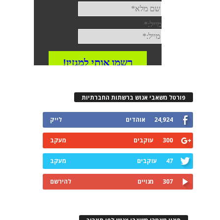
פורטל משאבי אנוש ברשתות החברתיות
24,924
אוהדים
לייק
300
עוקבים
מעקב
47
עוקבים
מעקב
307
מנויים
להירשם