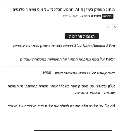
מיתוג מעסיק בעידן ה-AI: המנוע הכלכלי של גיוס ושימור טלנטים
מערכת HRus
-
30/07/2026
בלוגים
תגובות אחרונות
על
Nano Banana 2 Pro
3 דרכים לבניית ביטחון עצמי של עובדים
יפעת
על
במה מתבטא ההחזר על ההשקעה בהכשרת עובדים
על
יאנא קאסם
דרושים במשאבי אנוש – H&M
אלון פיאדה
על
מעסיק טעה כשכלל אחוזי משרה בחישוב ימי חופשה
שנתית – והפסיד בתביעה
David
על
על מי חלה החובה לשלם את עלות ציוד העבודה של העובד