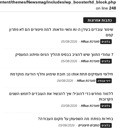
ntent/themes/Newsmag/includes/wp_booster/td_block.php
on line
248
כתבות אחרונות
שימור עובדים בעידן ה-AI והאי-וודאות: למה פיטורים הם לא פתרון
קסם
מערכת HRus
-
05/08/2026
בלוגים
7 עמודי התווך שיש להציב בבסיס תהליך הגיוס ומיתוג המעסיק
מערכת HRus
-
05/08/2026
בלוגים
חילופי מעסיקים תחת אותו גג: חובת שימוע וחלף הודעה מוקדמת
מערכת HRus
-
04/08/2026
דיני עבודה
ללמוד מחדש כדי להוביל: איך להכשיר את העובדים לחמש השנים
הקרובות
מערכת HRus
-
03/08/2026
בלוגים
בחירות בפתח: מה השפעתן על מקום העבודה?
כותבים חיצוניים
-
03/08/2026
בלוגים