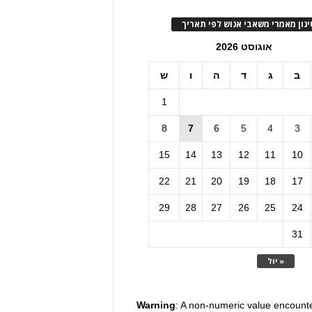
ינון מאמרי משאבי אנוש לפי תאריך
אוגוסט 2026
ב
ג
ד
ה
ו
ש
1
8
7
6
5
4
3
15
14
13
12
11
10
22
21
20
19
18
17
29
28
27
26
25
24
31
« יול
Warning
: A non-numeric value encount