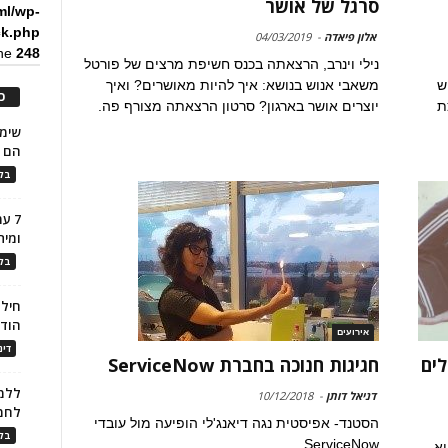
סרגל של אושר
ml/wp-
ck.php
אלון פיאדה
-
04/03/2019
ine
248
נילי וינרב, הרצאתה בכנס חשיפת מרצים של פורטל
ש
משאבי אנוש בנושא: איך להיות מאושרים? ואיך
כ
ת
יוצרים אושר בארגון? סרטון הרצאתה מצורף פה.
הם ל
בלו
7 ע
ומית
בלו
חילו
הוד
אירועים
דינ
ים
חגיגות חנוכה בחברת ServiceNow
ללמו
דניאל דותן
-
10/12/2018
לחמ
הסטנד- אפיסטית נגה דיאנג'לי הופיעה מול עובדי
בלו
ServiceNow.
יא