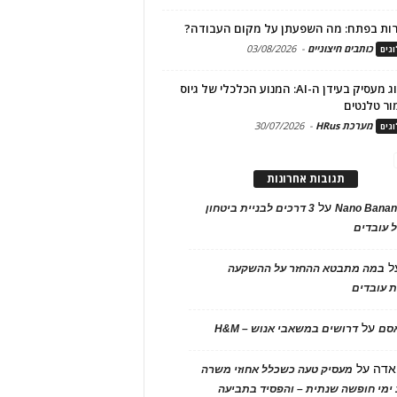
ות בפתח: מה השפעתן על מקום העבודה?
כותבים חיצוניים
-
03/08/2026
גים
מיתוג מעסיק בעידן ה-AI: המנוע הכלכלי של גיוס
ור טלנטים
מערכת HRus
-
30/07/2026
גים
תגובות אחרונות
על
Nano Banan
3 דרכים לבניית ביטחון
 עובדים
ל
במה מתבטא ההחזר על ההשקעה
 עובדים
על
אסם
דרושים במשאבי אנוש – H&M
אדה
על
מעסיק טעה כשכלל אחוזי משרה
ימי חופשה שנתית – והפסיד בתביעה