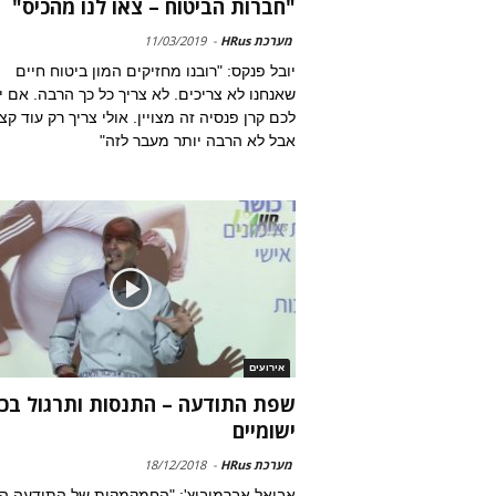
"חברות הביטוח – צאו לנו מהכיס"
מערכת HRus
-
11/03/2019
יובל פנקס: "רובנו מחזיקים המון ביטוח חיים
שאנחנו לא צריכים. לא צריך כל כך הרבה. אם י
לכם קרן פנסיה זה מצויין. אולי צריך רק עוד קצ
אבל לא הרבה יותר מעבר לזה"
אירועים
שפת התודעה – התנסות ותרגול בכל
ישומיים
מערכת HRus
-
18/12/2018
אביאל אברמוביץ': "החמקמקות של התודעה ה