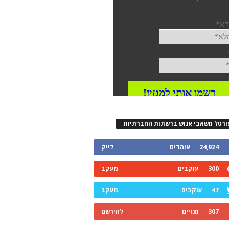
ורטל משאבי אנוש ברשתות החברתיות
24,924
אוהדים
לייק
300
עוקבים
מעקב
47
עוקבים
מעקב
307
מנויים
להירשם