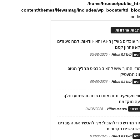
/home/hrusco/public_ht
content/themes/Newsmag/includes/wp_booster/td_blo
on l
תבות אחרונות
שימור עובדים בעידן ה-AI והאי-וודאות: למה פיטורים
א פתרון קסם
מערכת HRus
-
05/08/2026
גים
מודי התווך שיש להציב בבסיס תהליך הגיוס
וג המעסיק
מערכת HRus
-
05/08/2026
גים
פי מעסיקים תחת אותו גג: חובת שימוע וחלף
עה מוקדמת
מערכת HRus
-
04/08/2026
י עבודה
ד מחדש כדי להוביל: איך להכשיר את העובדים
ש השנים הקרובות
מערכת HRus
-
03/08/2026
גים