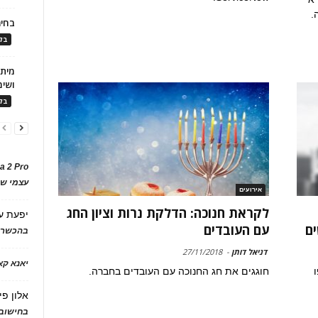
.
בחיר
בלו
ושימ
בלו
a 2 Pro
עצמי של
אירועים
לקראת חנוכה: הדלקת נרות וציון החג
יפעת
ע
ם
עם העובדים
בהכשרת
דניאל דותן
-
27/11/2018
יאנא ק
חוגגים את חג החנוכה עם העובדים בחברה.
אלון פי
בחישוב 