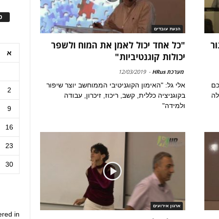
ס
הנעת עובדים
ור
"כל אחד יכול לאמן את המוח ולשפר
א
יכולות קוגנטיביות"
מערכת HRus
-
12/03/2019
ו לכם
אלי גל: "האימון הקוגניטיבי הממוחשב יוצר שיפור
2
לה
בקוגניציה כללית, קשב, ריכוז, זיכרון, עבודה
ולמידה"
9
16
23
30
ארגון אירועים
ered in