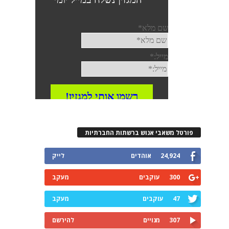
פורטל משאבי אנוש ברשתות החברתיות
24,924
אוהדים
לייק
300
עוקבים
מעקב
47
עוקבים
מעקב
307
מנויים
להירשם