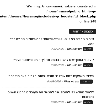
Warning
: A non-numeric value encountered in
/home/hrusco/public_html/wp-
ntent/themes/Newsmag/includes/wp_booster/td_block.php
on line
248
כתבות אחרונות
שימור עובדים בעידן ה-AI והאי-וודאות: למה פיטורים הם לא פתרון
קסם
מערכת HRus
-
05/08/2026
בלוגים
7 עמודי התווך שיש להציב בבסיס תהליך הגיוס ומיתוג המעסיק
מערכת HRus
-
05/08/2026
בלוגים
חילופי מעסיקים תחת אותו גג: חובת שימוע וחלף הודעה מוקדמת
מערכת HRus
-
04/08/2026
דיני עבודה
ללמוד מחדש כדי להוביל: איך להכשיר את העובדים לחמש השנים
הקרובות
מערכת HRus
-
03/08/2026
בלוגים