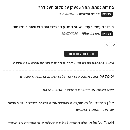
בחירות בפתח: מה השפעתן על מקום העבודה?
כותבים חיצוניים
-
03/08/2026
בלוגים
מיתוג מעסיק בעידן ה-AI: המנוע הכלכלי של גיוס ושימור טלנטים
מערכת HRus
-
30/07/2026
בלוגים
תגובות אחרונות
על
Nano Banana 2 Pro
3 דרכים לבניית ביטחון עצמי של עובדים
יפעת
על
במה מתבטא ההחזר על ההשקעה בהכשרת עובדים
על
יאנא קאסם
דרושים במשאבי אנוש – H&M
אלון פיאדה
על
מעסיק טעה כשכלל אחוזי משרה בחישוב ימי חופשה
שנתית – והפסיד בתביעה
David
על
על מי חלה החובה לשלם את עלות ציוד העבודה של העובד