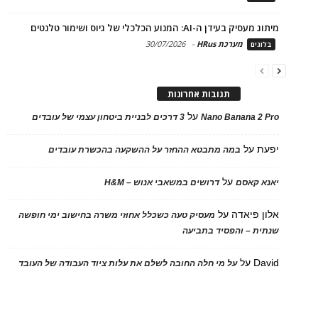
מיתוג מעסיק בעידן ה-AI: המנוע הכלכלי של גיוס ושימור טלנטים
מערכת HRus
-
30/07/2026
בלוגים
תגובות אחרונות
על
Nano Banana 2 Pro
3 דרכים לבניית ביטחון עצמי של עובדים
יפעת
על
במה מתבטא ההחזר על ההשקעה בהכשרת עובדים
על
יאנא קאסם
דרושים במשאבי אנוש – H&M
אלון פיאדה
על
מעסיק טעה כשכלל אחוזי משרה בחישוב ימי חופשה
שנתית – והפסיד בתביעה
David
על
על מי חלה החובה לשלם את עלות ציוד העבודה של העובד