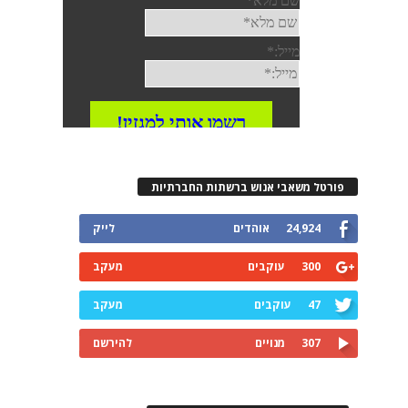
פורטל משאבי אנוש ברשתות החברתיות
24,924
אוהדים
לייק
300
עוקבים
מעקב
47
עוקבים
מעקב
307
מנויים
להירשם