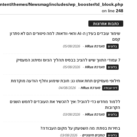
ntent/themes/Newsmag/includes/wp_booster/td_block.php
on line
248
כתבות אחרונות
שימור עובדים בעידן ה-AI והאי-וודאות: למה פיטורים הם לא פתרון
קסם
מערכת HRus
-
05/08/2026
בלוגים
7 עמודי התווך שיש להציב בבסיס תהליך הגיוס ומיתוג המעסיק
מערכת HRus
-
05/08/2026
בלוגים
חילופי מעסיקים תחת אותו גג: חובת שימוע וחלף הודעה מוקדמת
מערכת HRus
-
04/08/2026
דיני עבודה
ללמוד מחדש כדי להוביל: איך להכשיר את העובדים לחמש השנים
הקרובות
מערכת HRus
-
03/08/2026
בלוגים
בחירות בפתח: מה השפעתן על מקום העבודה?
כותבים חיצוניים
-
03/08/2026
בלוגים