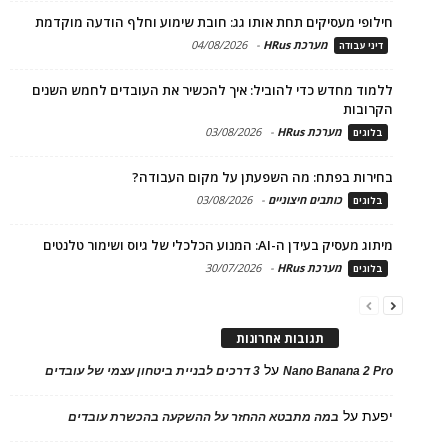
חילופי מעסיקים תחת אותו גג: חובת שימוע וחלף הודעה מוקדמת
מערכת HRus
-
04/08/2026
דיני עבודה
ללמוד מחדש כדי להוביל: איך להכשיר את העובדים לחמש השנים
הקרובות
מערכת HRus
-
03/08/2026
בלוגים
בחירות בפתח: מה השפעתן על מקום העבודה?
כותבים חיצוניים
-
03/08/2026
בלוגים
מיתוג מעסיק בעידן ה-AI: המנוע הכלכלי של גיוס ושימור טלנטים
מערכת HRus
-
30/07/2026
בלוגים
תגובות אחרונות
על
Nano Banana 2 Pro
3 דרכים לבניית ביטחון עצמי של עובדים
יפעת
על
במה מתבטא ההחזר על ההשקעה בהכשרת עובדים