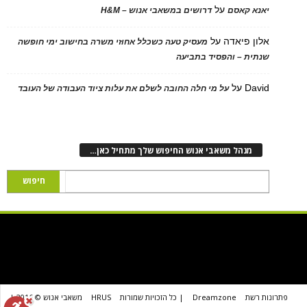
על
יאנא קאסם
דרושים במשאבי אנוש – H&M
אלון פיאדה
על
מעסיק טעה כשכלל אחוזי משרה בחישוב ימי חופשה
שנתית – והפסיד בתביעה
David
על
על מי חלה החובה לשלם את עלות ציוד העבודה של העובד
מנהל משאבי אנוש החיפוש שלך מתחיל כאן…
פתרונות רשת
Dreamzone
| כל הזכויות שמורות
HRUS
משאבי אנוש © 2016 |