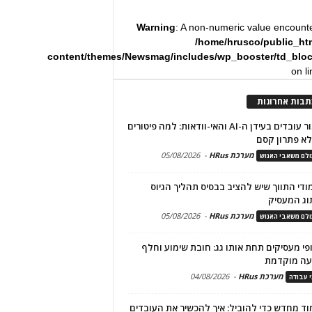
Warning
: A non-numeric value encount
/home/hrusco/public_ht
content/themes/Newsmag/includes/wp_booster/td_blo
on l
תבות אחרונות
שימור עובדים בעידן ה-AI והאי-וודאות: למה פיטורים
א פתרון קסם
מערכת HRus
-
05/08/2026
לם משאבי האנוש
מודי התווך שיש להציב בבסיס תהליך הגיוס
וג המעסיק
מערכת HRus
-
05/08/2026
לם משאבי האנוש
פי מעסיקים תחת אותו גג: חובת שימוע וחלף
עה מוקדמת
מערכת HRus
-
04/08/2026
י עבודה
ד מחדש כדי להוביל: איך להכשיר את העובדים