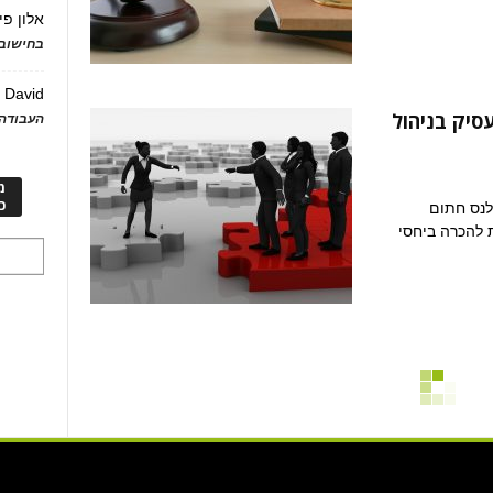
אלון פי
בחישוב 
David
ע
עסיק בניהול
העבודה 
מ
כ
לנס חתום
 להכרה ביחסי