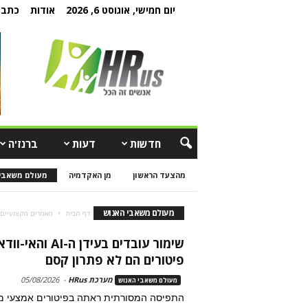
יום חמישי, אוגוסט 6, 2026
אודות
כתבו 
חדשות
דעות
ברנז'ה
מהצעד הראשון
מן האקדמיה
מעולם משאבי
מעולם משאבי האנוש
דף הבית
מאמרים מקצועיים
שימור עובדים בעידן ה-I
פיטורים הם לא פתרון קסם
מערכת HRus
-
05/08/2026
מעולם משאבי האנוש
התפיסה המסורתית ראתה בפיטורים אמצעי מה