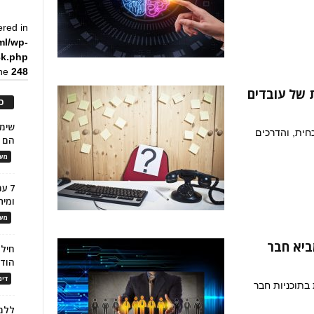
ered in
ml/wp-
ck.php
ine
248
 של עובדים
כ
כחית, והדרכים
הם ל
מעו
7 ע
ומית
מעו
חילו
הוד
דינ
 בתוכניות חבר
ללמו