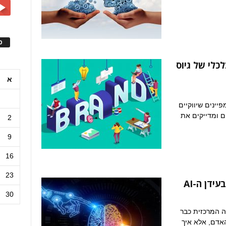
ס
AI: המנוע הכלכלי של גיוס
א
יינים שיווקיים
נית, כיום, כלים של AI מאיצים ומדייקים את
2
9
16
23
דן ה-AI
30
ה המרכזית כבר
אדם, אלא איך