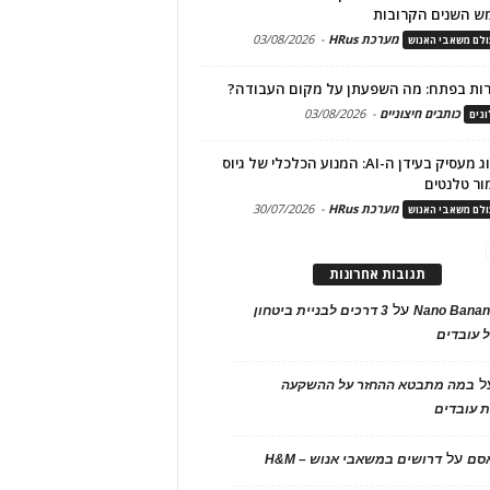
ש השנים הקרובות
מערכת HRus
-
03/08/2026
לם משאבי האנוש
ות בפתח: מה השפעתן על מקום העבודה?
כותבים חיצוניים
-
03/08/2026
גים
מיתוג מעסיק בעידן ה-AI: המנוע הכלכלי של גיוס
ור טלנטים
מערכת HRus
-
30/07/2026
לם משאבי האנוש
תגובות אחרונות
על
Nano Banan
3 דרכים לבניית ביטחון
 עובדים
ל
במה מתבטא ההחזר על ההשקעה
 עובדים
על
אסם
דרושים במשאבי אנוש – H&M