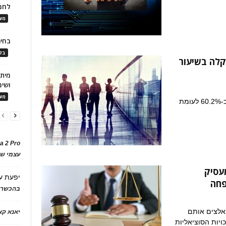
לחמ
מעו
בחיר
בלו
קלה בשיעור
ושימ
מעו
אחוז המועסקים מכלל האוכלוסייה עלה ביוני לכ-60.2% לעומת
a 2 Pro
עצמי של
עסיק
יפעת
ע
פחה
בהכשרת
אלצים אותם
יאנא ק
ויות הסוציאליות