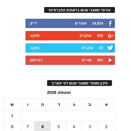
פורטל משאבי אנוש ברשתות החברתיות
24,924
אוהדים
לייק
300
עוקבים
מעקב
47
עוקבים
מעקב
307
מנויים
להירשם
סינון מאמרי משאבי אנוש לפי תאריך
אוגוסט 2026
א
ב
ג
ד
ה
ו
ש
1
8
7
6
5
4
3
2