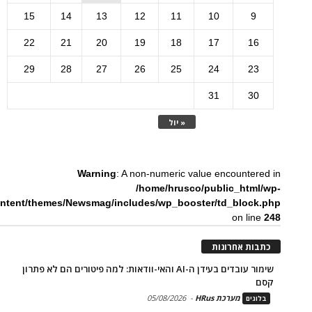
15
14
13
12
11
10
9
22
21
20
19
18
17
16
29
28
27
26
25
24
23
31
30
« יול
Warning
: A non-numeric value encountered in
/home/hrusco/public_html/wp-
ntent/themes/Newsmag/includes/wp_booster/td_block.php
on line
248
כתבות אחרונות
שימור עובדים בעידן ה-AI והאי-וודאות: למה פיטורים הם לא פתרון
קסם
מערכת HRus
-
05/08/2026
בלוגים