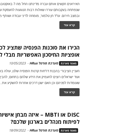
האירועים הקשים אותם 
שנפתחה בעקבותם עוררו שאלות רבות הנוגעות להעסקת ע
ובמצב חירום. עו"ד חן טלמור, מומחה לדיני עבודה ושותף מ
קרא עוד
הכירו את סוכנות הפנסיה שתציג לכ
אופציות החיסכון האפשריות מבלי להי
מערכת פורטל HRus
-
10/05/2023
מאמר מערכת
העניין הציבורי בהבנת דו"חות קרנות הפנסיה שלנו, עולה ב
ועוד ישראלים רוצים להעמיק את הידע שלהם בתחום, להבין
שעומדות לפניהם וכן האם ישנן דרכים אחרות להשקיע את...
קרא עוד
DISC או MBTI – איזה מבחן א
לפיתוח מנהלים בארגון שלכם?
מערכת פורטל HRus
-
18/09/2022
מאמר מערכת