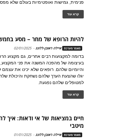
פנימית, גמישות ואופטימיות בעולם שלא מפס
קרא עוד
להיות הרופא של מחר – מסע בחמש
איילה ראובן-ללונג
-
02/01/2025
מאמר מערכת
בדומה למקצועות רבים אחרים, גם מקצוע הר
בעיצומה של מהפכה המשנה את פני המקצוע,
והיומיום שלהם. רופאים שלא יכינו את עצמם
יגלו שהצעת הערך שלהם נשחקת והיכולת שלהם
למטופלים שלהם נפגעת.
קרא עוד
חיים במציאות של אי ודאות: איך ל
מיטבי
איילה ראובן-ללונג
-
01/01/2025
מאמר מערכת