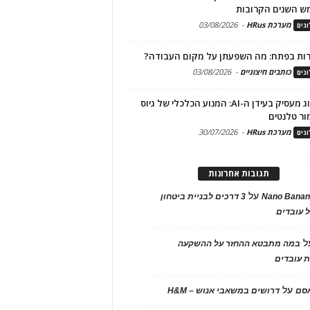
ש השנים הקרובות
מערכת HRus
-
03/08/2026
גים
ות בפתח: מה השפעתן על מקום העבודה?
כותבים חיצוניים
-
03/08/2026
גים
מיתוג מעסיק בעידן ה-AI: המנוע הכלכלי של גיוס
ור טלנטים
מערכת HRus
-
30/07/2026
גים
תגובות אחרונות
על
Nano Banan
3 דרכים לבניית ביטחון
 עובדים
ל
במה מתבטא ההחזר על ההשקעה
 עובדים
על
אסם
דרושים במשאבי אנוש – H&M