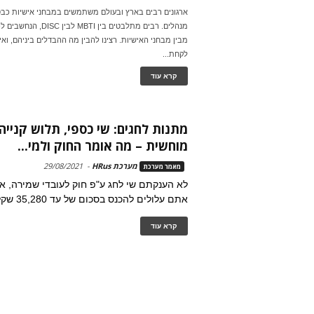
ארגונים רבים בארץ ובעולם משתמשים במבחני אישיות כבס
מנהלים. רבים מתלבטים בין BTI
מבין מבחני האישיות. רצינו להבין מה ההבדלים ביניהם, ואיל
לקחת...
קרא עוד
מתנות לחגים: שי כספי, תלוש קנייה
מוחשית – מה אומר החוק ולמי...
מערכת HRus
-
29/08/2021
מאמר מערכת
לא הענקתם שי לחג ע"פ חוק לעובדי שמירה, אב
אתם עלולים להכנס בסכום של עד 35,280 שקל
קרא עוד