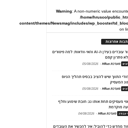
Warning
: A non-numeric value encount
/home/hrusco/public_ht
content/themes/Newsmag/includes/wp_booster/td_blo
on l
תבות אחרונות
שימור עובדים בעידן ה-AI והאי-וודאות: למה פיטורים
א פתרון קסם
מערכת HRus
-
05/08/2026
גים
מודי התווך שיש להציב בבסיס תהליך הגיוס
וג המעסיק
מערכת HRus
-
05/08/2026
גים
פי מעסיקים תחת אותו גג: חובת שימוע וחלף
עה מוקדמת
מערכת HRus
-
04/08/2026
י עבודה
ד מחדש כדי להוביל: איך להכשיר את העובדים