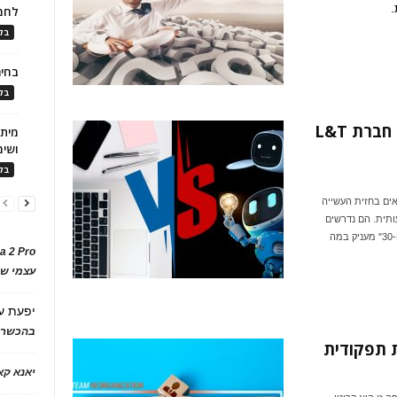
לחמ
בלו
בחיר
בלו
כיצד עולם העבודה החדש פוגש את חברת L&T
ושימ
בלו
מצאים בחזית העשייה
תית. הם נדרשים
להכין את הארגון, המנהלים והעובדים לעידן החדש. "מיזם ה-30" מעניק במה
a 2 Pro
עצמי של
יפעת
ע
בהכשרת
ת תפקודית
יאנא ק