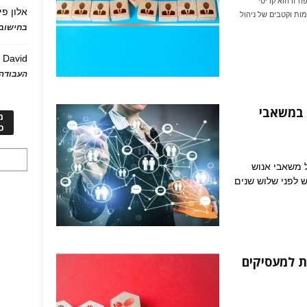
 זו הוא קריטי
אלון פי
ות וקטבים של ניהול
בחישוב 
David
ע
העבודה 
ית במשאבי
מ
כ
ל משאבי אנוש
ש לפני שלוש שנים
ת למעסיקים