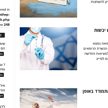
יק להשתנות.
ered in
ml/wp-
ck.php
ine
248
 יבשות
כ
פואה נמצא
הם ל
 הכשרת הרופאים
 למציאות החדשה
בלו
 לסייע
7 ע
ומית
בלו
חילו
הוד
התמודד באופן
דינ
ללמו