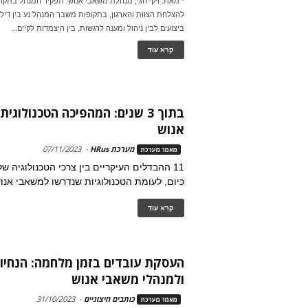
* מאת: ויקי חגי, מנהלת משאבי אנוש. תפקיד המנהל בתקופה
להצלחת הצוות והארגון, בתקופות משבר המנהל נע בין דילמ
ביצועים לבין ניהול ומענה לרגשות, בין היצמדות לקיים...
קרא עוד
בתוך 3 שנים: המהפיכה הטכנולוג
אנוש
מערכת HRus
-
07/11/2023
מאמר מערכת
11 ההבדלים העיקריים בין צרכי הטכנולוגיה ש
כיום, לעומת הטכנולוגיות שנדרשו למשאבי אנו
קרא עוד
העסקת עובדים בזמן מלחמה: הנחיו
ולמנהלי משאבי אנוש
כותבים חיצוניים
-
31/10/2023
מאמר מערכת