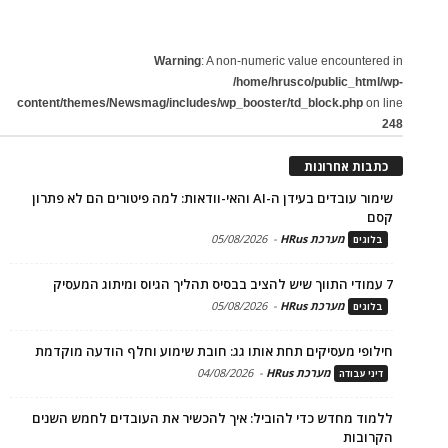
Warning
: A non-numeric value encountered in
/home/hrusco/public_html/wp-
content/themes/Newsmag/includes/wp_booster/td_block.php
on line
248
כתבות אחרונות
שימור עובדים בעידן ה-AI והאי-וודאות: למה פיטורים הם לא פתרון
קסם
מערכת HRus
-
05/08/2026
בלוגים
7 עמודי התווך שיש להציב בבסיס תהליך הגיוס ומיתוג המעסיק
מערכת HRus
-
05/08/2026
בלוגים
חילופי מעסיקים תחת אותו גג: חובת שימוע וחלף הודעה מוקדמת
מערכת HRus
-
04/08/2026
דיני עבודה
ללמוד מחדש כדי להוביל: איך להכשיר את העובדים לחמש השנים
הקרובות