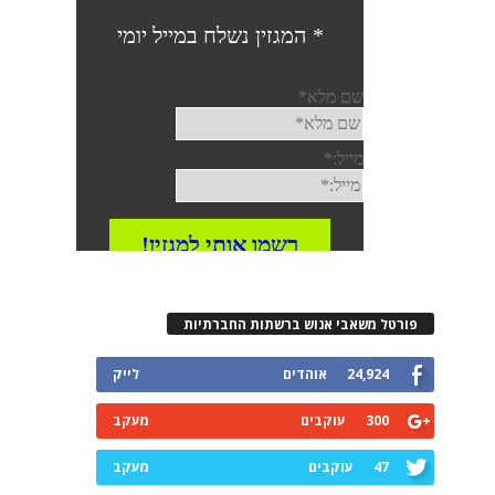
פורטל משאבי אנוש ברשתות החברתיות
24,924
אוהדים
לייק
300
עוקבים
מעקב
47
עוקבים
מעקב