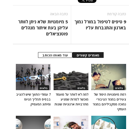
כתבה קודמת
כתבה הבאה
9 טיפים לטיפול במורל נמוך
5 מיומנויות שלא ניתן לוותר
בארגון והתגברות עליו
עליהן בעת איתור מנהלים
פוטנציאלים
מאמרים קשורים
עוד מאותו הכותב
בלוגים
בלוגים
בלוגים
רמת מיומנויות היסוד של
למה לא לוותר על מועמד
7 עמודי התווך שיש להציב
צעירים במגזר הציבורי
מוכשר למרות שמגיע
בבסיס תהליך הגיוס
נמוכה ממקביליהם במגזר
מתרבויות ארגוניות שונות
ומיתוג המעסיק
העסקי