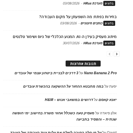
מערכת HRus
-
03/08/2026
בלוגים
בחירות בפתח: מה השפעתן על מקום העבודה?
כותבים חיצוניים
-
03/08/2026
בלוגים
מיתוג מעסיק בעידן ה-AI: המנוע הכלכלי של גיוס ושימור טלנטים
מערכת HRus
-
30/07/2026
בלוגים
תגובות אחרונות
Nano Banana 2 Pro
על
3 דרכים לבניית ביטחון עצמי של עובדים
יפעת
על
במה מתבטא ההחזר על ההשקעה בהכשרת עובדים
יאנא קאסם
על
דרושים במשאבי אנוש – H&M
אלון פיאדה
על
מעסיק טעה כשכלל אחוזי משרה בחישוב ימי חופשה
שנתית – והפסיד בתביעה
David
על
על מי חלה החובה לשלם את עלות ציוד העבודה של העובד