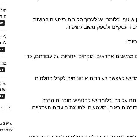
חילו
הוד
 שוטף. כלומר, יש לערוך סקירות ביצועים קבועות
דינ
ם העסקיים ולספק משוב לשיפור.
ללמו
לחמ
בלו
 מרגישים אחראים ולוקחים אחריות על עבודתם, כדי
בחיר
בלו
מר יש לאפשר לעובדים אוטונומיה לקבל החלטות
ושימ
בלו
תם על כך. כלומר יש להטמיע תוכניות הכרה
תורמים באופן משמעותי להשגת היעדים העסקיים.
a 2 Pro
עצמי של
ליצור מתאם בין קבלת ההחלטות ליעדים העסקיים