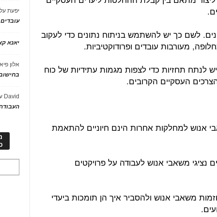
ם.
יפעת
על
עובדים
נים. לשם כך יש להשתמש בניתוח נתונים כדי לעקוב
יאנא ק
חלופה, מעורבות עובדים ופרודוקטיביות.
אלון פיא
ש לנתח תחזיות כדי לצפות מגמות עתידיות של כוח
בחישוב 
הצרכים העסקיים הקרובים.
David
ע
העבודה 
אבי אנוש למחלקות אחרות הינם חיוניים להתאמת
מ
כ
ים נציגי משאבי אנוש לעבודה על פרויקטים
זמות משאבי אנוש ולהסביר איך הן תומכות ביעדי
עים.