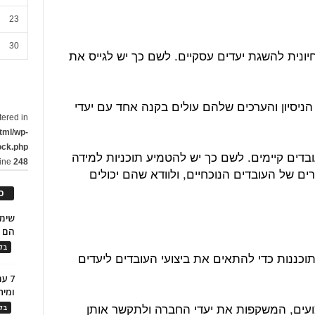
23
30
יונית להשגת יעדים עסקיים. לשם כך יש לגייס את
הניסיון והערכים שלהם עולים בקנה אחד עם יעדי
tered in
tml/wp-
ock.php
ובדים קיימים. לשם כך יש להטמיע תוכניות למידה
line
248
ם של העובדים הנוכחיים, ולוודא שהם יכולים
כ
הם ל
בלו
תוכננות כדי להתאים את ביצועי העובדים ליעדים
7 ע
ומית
צועים, המשקפות את יעדי החברה ולתקשר אותן
בלו