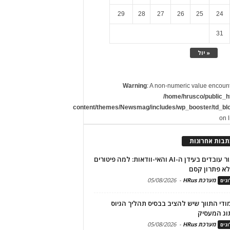
29
28
27
26
25
24
31
« יול
Warning
: A non-numeric value encoun
/home/hrusco/public_h
content/themes/Newsmag/includes/wp_booster/td_bl
on 
תבות אחרונות
שימור עובדים בעידן ה-AI והאי-וודאות: למה פיטורים
א פתרון קסם
מערכת HRus
-
05/08/2026
גים
מודי התווך שיש להציב בבסיס תהליך הגיוס
וג המעסיק
מערכת HRus
-
05/08/2026
גים