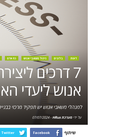
דעות
בלוגים
ניהול משאבי אנוש
כח אדם
7 דרכים ליצי
אנוש ליעדי האר
למנהלי משאבי אנוש יש תפקיד מרכזי בבניי
על ידי
מערכת HRus
-
07/07/2024
שיתוף
Twitter
Facebook