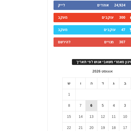
24,924
אוהדים
לייק
300
עוקבים
מעקב
47
עוקבים
מעקב
307
מנויים
להירשם
ינון מאמרי משאבי אנוש לפי תאריך
אוגוסט 2026
ב
ג
ד
ה
ו
ש
1
8
7
6
5
4
3
15
14
13
12
11
10
22
21
20
19
18
17