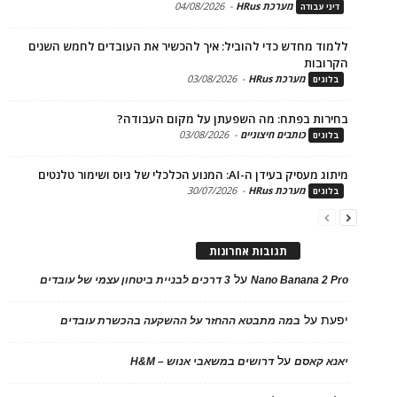
מערכת HRus
-
04/08/2026
 עבודה
ד מחדש כדי להוביל: איך להכשיר את העובדים לחמש השנים
בות
מערכת HRus
-
03/08/2026
ים
ות בפתח: מה השפעתן על מקום העבודה?
כותבים חיצוניים
-
03/08/2026
ים
בעידן ה-AI: המנוע הכלכלי של גיוס ושימור טלנטים
מערכת HRus
-
30/07/2026
ים
תגובות אחרונות
על
Nano Banana 2
3 דרכים לבניית ביטחון עצמי של עובדים
על
במה מתבטא ההחזר על ההשקעה בהכשרת עובדים
על
 קאסם
דרושים במשאבי אנוש – H&M