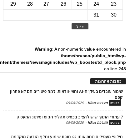
29
28
27
26
25
24
2
31
3
« יול
Warning
: A non-numeric value encounte
/home/hrusco/public_htm
content/themes/Newsmag/includes/wp_booster/td_bloc
on li
ת אחרונות
שימור עובדים בעידן ה-AI והאי-וודאות: למה פיטורים הם לא פתרון
מערכת HRus
-
05/08/2026
ים
מערכת HRus
-
05/08/2026
ים
פי מעסיקים תחת אותו גג: חובת שימוע וחלף הודעה מוקדמת