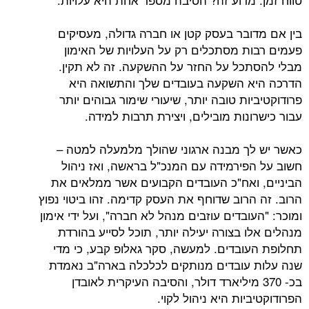
ובר בעסק קטן או חברה גדולה, מעסיקים
ת מסתכלים רק על העלויות של האימון
כל על החזר על ההשקעה. זה לא תקין.
 השקעה בעובדים שלך והתשואה היא
ות טובה יותר, שיעורי שימור גבוהים יותר
נות מובילים, ויצירת תרבות למידה.
ך מבנה ארגוני שהולך מלמעלה למטה –
פירמידה עם המנכ"ל בראשה, ואז ניהול
ואח"כ העובדים הקבועים אשר ממלאים את
הרוב שדוחף את העסק קדימה. זהו ביטוי נפוץ
ובדים עוזבים מנהל לא חברה", ועל ידי אימון
 בצורה יעילה יותר, תוכל לסייע בהורדת
ובדים. למעשה, סקר גאלופ קבע, כי מדי
עובדים מנותקים לכלכלה בארה"ב נאמדת
 370 מיליארד דולר, והסיבה העיקרית לאובדן
יות היא ניהול לקוי.