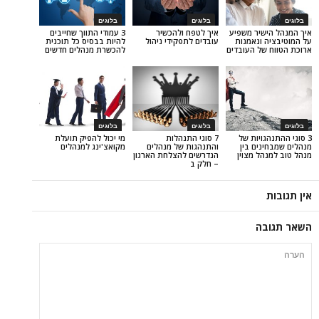
בלוגים
בלוגים
יר משפיע
איך לטפח ולהכשיר
3 עמודי התווך שחייבים
ונאמנות
עובדים לתפקידי ניהול
להיות בבסיס כל תוכנית
ל העובדים
להכשרת מנהלים חדשים
בלוגים
בלוגים
יות של
7 סוגי התנהלות
מי יכול להפיק תועלת
ם בין
והתנהגות של מנהלים
מקואצ'ינג למנהלים
 מצוין
הנדרשים להצלחת הארגון
– חלק ב
ה