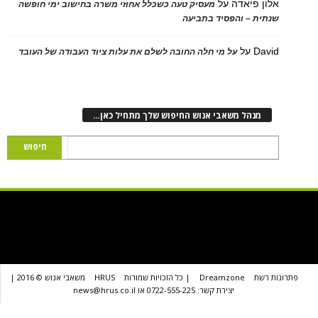
 פיאדה
על
מעסיק טעה כשכלל אחוזי משרה בחישוב ימי חופשה
ת – והפסיד בתביעה
D
על
על מי חלה החובה לשלם את עלות ציוד העבודה של העובד
נהל משאבי אנוש החיפוש שלך מתחיל כאן…
שת
Dreamzone
| כל הזכויות שמורות
HRUS
משאבי אנוש © 2016 |
יצירת קשר: 0722-555-225 או news@hrus.co.il