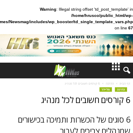
Warning
: Illegal string offset 'td_pos
/home/hrusco/publ
content/themes/Newsmag/includes/wp_booster/td_single_templa
חדשות
כה
6 קורסים חשובים לכל מנהיג
ליידר
דעות
ברנז'ה
ם של הכשרות ותמיכה בכישורים
מאמרים
ם צריכים לעבור