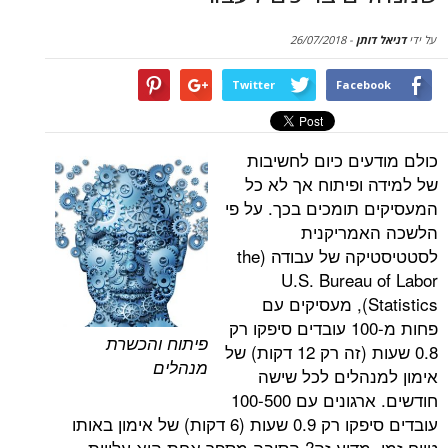
סקירות
תן
-
26/07/2018
דף הבית
Twitter
Face
ים כיום לחשיבות
ופיתוח אך לא כל
תומכים בכך. על פי
מריקנית
לסטטיסטיקה של עבודה (the
U.S. Bureau
Statistics), מעסיקים עם
פחות מ-100 עובדים סיפקו רק
פיתוח והכשרת
0.8 שעות (זה רק 12 דקות) של
מנהלים
הלים לכל שישה
חודשים. ארגונים עם 100-500
עובדים סיפקו רק 0.9 שעות (6 דקות) של אימון באותו
 מדוע זה? הסיבה מספר אחת היא עלויות.