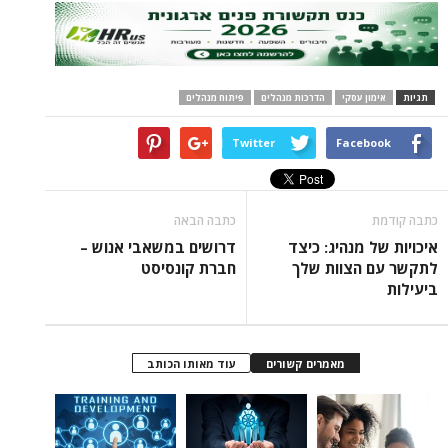
 עסקי
הדרכות מנהלים
פיתוח מנהלים
Twitter
Face
כתבה הבאה
מנהיג: כיצד
דרושים במשאבי אנוש –
הצוות שלך
חברת קונסיסט
מאמרים קשורים
עוד מאותו הכותב