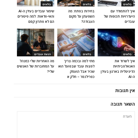
בלוגים
בלוגים
בלוגים
איך להתמודד עם
בחירות בפתח: מה
שימור עובדים בעידן ה-AI
היעדרויות תכופות של
השפעתן על מקום
והאי-וודאות: למה פיטורים
עובדים
העבודה?
הם לא פתרון קסם
בלוגים
בלוגים
הנעת עובדים
איך לשרוד את
מתי למה ובכמה צריך
מה האחריות שלי כמנהל
האנאלפביתיוּת
לפצות עובד שבפועל הוא
על המחוברות של האנשים
הדיגיטלית בארגון בעידן
שכיר אבל הועסק
שלי?
ה-AI
כפרילנסר – חלק א
אין תגובות
השאר תגובה