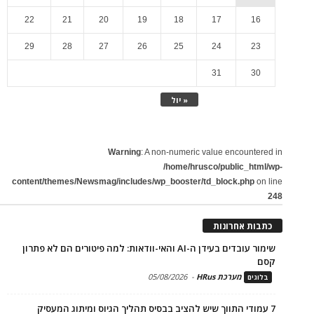
22
21
20
19
18
17
16
29
28
27
26
25
24
23
31
30
« יול
Warning
: A non-numeric value encountered in
/home/hrusco/public_html/wp-
content/themes/Newsmag/includes/wp_booster/td_block.php
on line
248
כתבות אחרונות
שימור עובדים בעידן ה-AI והאי-וודאות: למה פיטורים הם לא פתרון
קסם
מערכת HRus
-
05/08/2026
בלוגים
7 עמודי התווך שיש להציב בבסיס תהליך הגיוס ומיתוג המעסיק