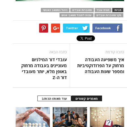
תגיות
חווית עובד
מחוברות עובדים
ניהול המשאב האנושי
סקר מחוברות עובדים
עצות למנהל משאבי אנוש
Twitter
Facebook
כתבה קודמת
כתבה הבאה
איך משפיעה העבודה
עובדי דור המילניום
מרחוק על הפרודוקטיביות
מעוניינים בעבודה מרחוק
ומספר שעות העבודה
באופן מלא, יותר מעובדי
דור ה-Z
מאמרים קשורים
עוד מאותו הכותב