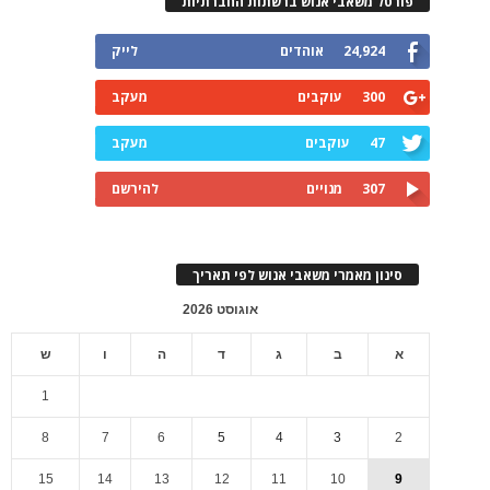
פורטל משאבי אנוש ברשתות החברתיות
24,924
אוהדים
לייק
300
עוקבים
מעקב
47
עוקבים
מעקב
307
מנויים
להירשם
סינון מאמרי משאבי אנוש לפי תאריך
אוגוסט 2026
א
ב
ג
ד
ה
ו
ש
1
8
7
6
5
4
3
2
15
14
13
12
11
10
9