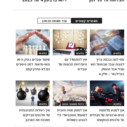
מאמרים קשורים
עוד מאותו הכותב
בלוגים
בלוגים
בלוגים
מתי למה ובכמה צריך
איך להתמודד עם
שימור עובדים בעידן ה-AI
לפצות עובד שבפועל הוא
היעדרויות תכופות של
והאי-וודאות: למה פיטורים
שכיר אבל הועסק
עובדים
הם לא פתרון קסם
כפרילנסר – חלק א
בלוגים
ניהול משאבי אנוש
בלוגים
איך למנוע מלחמות
איך לספק חוויה חיובית
איך רעילות התנהגותית
פנים-ארגוניות של מנהלים
למועמד פוטנציאלי בלי
של טלנטים מבריקים
על טלנטים מבוקשים
לטבוע בשאלות
מסכנת את הארגון