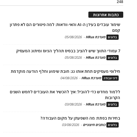
248
כתבות אחרונות
שימור עובדים בעידן ה-AI והאי-וודאות: למה פיטורים הם לא פתרון
קסם
מערכת HRus
-
05/08/2026
בלוגים
7 עמודי התווך שיש להציב בבסיס תהליך הגיוס ומיתוג המעסיק
מערכת HRus
-
05/08/2026
בלוגים
חילופי מעסיקים תחת אותו גג: חובת שימוע וחלף הודעה מוקדמת
מערכת HRus
-
04/08/2026
דיני עבודה
ללמוד מחדש כדי להוביל: איך להכשיר את העובדים לחמש השנים
הקרובות
מערכת HRus
-
03/08/2026
בלוגים
בחירות בפתח: מה השפעתן על מקום העבודה?
כותבים חיצוניים
-
03/08/2026
בלוגים