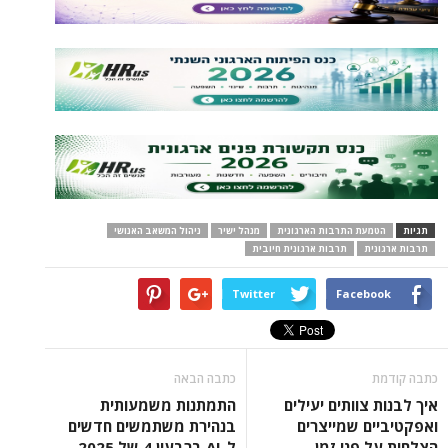
תגיות
הטמעת התרבות הארגונית
מנהל ישיר
ניהול המשאב האנושי
תרבות ארגונית
תרבות ארגונית חיובית
Twitter
Facebook
כתבה קודמת
כתבה הבאה
איך לבנות צוותים יעילים
התמתנות משמעותית
ואפקטיביים שמייצרים
בנהירת משתמשים חדשים
הצלחות על פני זמן
ל-AI ברבעון 4 של 2025