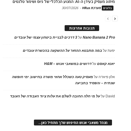
מיתוג מעסיק בעידן ה-AI: המנוע הכלכלי של גיוס ושימור טלנטים
מערכת HRus
-
30/07/2026
בלוגים
תגובות אחרונות
Nano Banana 2 Pro
על
3 דרכים לבניית ביטחון עצמי של עובדים
יפעת
על
במה מתבטא ההחזר על ההשקעה בהכשרת עובדים
יאנא קאסם
על
דרושים במשאבי אנוש – H&M
אלון פיאדה
על
מעסיק טעה כשכלל אחוזי משרה בחישוב ימי חופשה
שנתית – והפסיד בתביעה
David
על
על מי חלה החובה לשלם את עלות ציוד העבודה של העובד
מנהל משאבי אנוש החיפוש שלך מתחיל כאן…