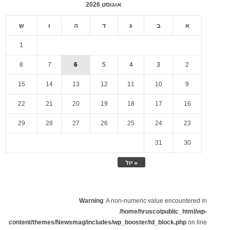
אוגוסט 2026
א
ב
ג
ד
ה
ו
ש
1
8
7
6
5
4
3
2
15
14
13
12
11
10
9
22
21
20
19
18
17
16
29
28
27
26
25
24
23
31
30
« יול
Warning
: A non-numeric value encountered in
/home/hrusco/public_html/wp-
content/themes/Newsmag/includes/wp_booster/td_block.php
on line