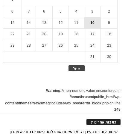
8
7
6
5
4
3
2
15
14
13
12
11
10
9
22
21
20
19
18
17
16
29
28
27
26
25
24
23
31
30
« יול
Warning
: A non-numeric value encountered in
/home/hrusco/public_html/wp-
content/themes/Newsmag/includes/wp_booster/td_block.php
on line
248
כתבות אחרונות
שימור עובדים בעידן ה-AI והאי-וודאות: למה פיטורים הם לא פתרון