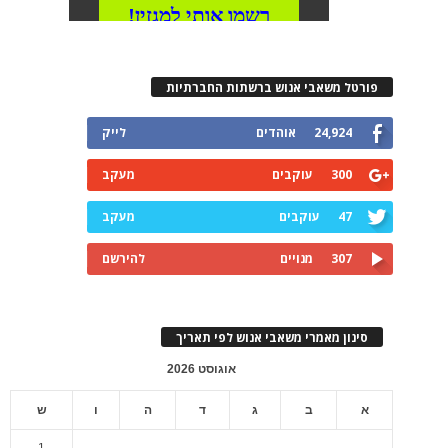
פורטל משאבי אנוש ברשתות החברתיות
24,924
אוהדים
לייק
300
עוקבים
מעקב
47
עוקבים
מעקב
307
מנויים
להירשם
סינון מאמרי משאבי אנוש לפי תאריך
אוגוסט 2026
א
ב
ג
ד
ה
ו
ש
1