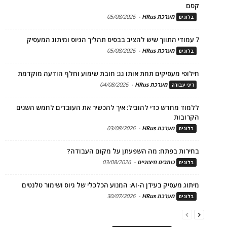
קסם
מערכת HRus
-
05/08/2026
בלוגים
7 עמודי התווך שיש להציב בבסיס תהליך הגיוס ומיתוג המעסיק
מערכת HRus
-
05/08/2026
בלוגים
חילופי מעסיקים תחת אותו גג: חובת שימוע וחלף הודעה מוקדמת
מערכת HRus
-
04/08/2026
דיני עבודה
ללמוד מחדש כדי להוביל: איך להכשיר את העובדים לחמש השנים
הקרובות
מערכת HRus
-
03/08/2026
בלוגים
בחירות בפתח: מה השפעתן על מקום העבודה?
כותבים חיצוניים
-
03/08/2026
בלוגים
מיתוג מעסיק בעידן ה-AI: המנוע הכלכלי של גיוס ושימור טלנטים
מערכת HRus
-
30/07/2026
בלוגים