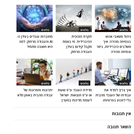
בלוגים
בלוגים
בלוגים
ניהול משאבי אנוש
תקרת הזכוכית
מחוברות עובדים בעידן ה-
בצמיחה מהירה: איך
ההיברידית: מי באמת
AI והעבודה מרחוק: למה
משלבים היברידיות, ביזור
מקבל קידום בעידן
היא חשובה מתמיד
וצמיחה מהירה
העבודה מרחוק
בלוגים
בלוגים
בלוגים
איך צריך למדוד את
מדידת העובד ע"פ שעות
יתרונות וחסרונות של
עבודתו של העובד מהבית
או ע"פ תוצאות: ישראל
עבודה מהבית באופן מלא
בלי לפגוע בפרטיותו
לעומת מדינות במערב
אין תגובות
השאר תגובה