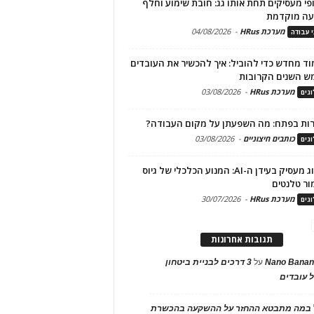
פי מעסיקים תחת אותו גג: חובת שימוע וחלף
עה מוקדמת
מערכת HRus
-
04/08/2026
י עבודה
ד מחדש כדי להוביל: איך להכשיר את העובדים
ש השנים הקרובות
מערכת HRus
-
03/08/2026
גים
ות בפתח: מה השפעתן על מקום העבודה?
כותבים חיצוניים
-
03/08/2026
גים
מיתוג מעסיק בעידן ה-AI: המנוע הכלכלי של גיוס
ור טלנטים
מערכת HRus
-
30/07/2026
גים
תגובות אחרונות
Nano Banan
על
3 דרכים לבניית ביטחון
 עובדים
במה מתבטא ההחזר על ההשקעה בהכשרת