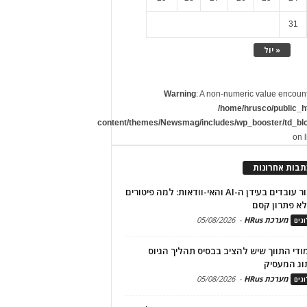
31
« יול
Warning
: A non-numeric value encoun
/home/hrusco/public_h
content/themes/Newsmag/includes/wp_booster/td_bl
on 
תבות אחרונות
שימור עובדים בעידן ה-AI והאי-וודאות: למה פיטורים
א פתרון קסם
מערכת HRus
-
05/08/2026
גים
מודי התווך שיש להציב בבסיס תהליך הגיוס
וג המעסיק
מערכת HRus
-
05/08/2026
גים