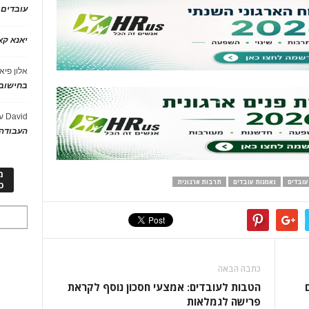
עובדים
יאנא ק
אלון פיא
בחישוב 
David
ע
העבודה 
מ
עובדים
נאמנות עובדים
תרבות ארגונית
כ
כתבה הבאה
הטבות לעובדים: אמצעי חסכון נוסף לקראת
פרישה לגמלאות