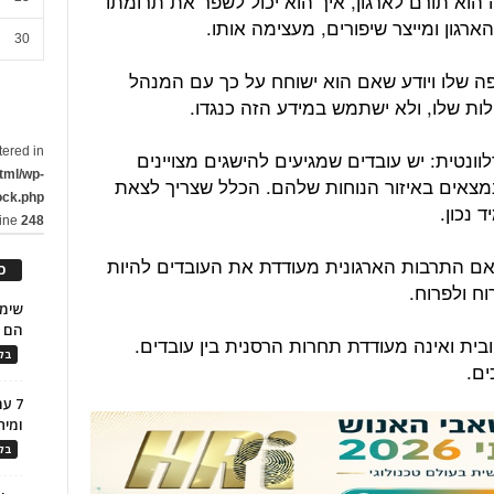
דה הוא תורם לארגון, איך הוא יכול לשפר את תרומתו
רגון ומייצר שיפורים, מעצימה אותו.
30
רפה שלו ויודע שאם הוא ישוחח על כך עם המנהל
כולות שלו, ולא ישתמש במידע הזה כנגדו.
tered in
לוונטית: יש עובדים שמגיעים להישגים מצויינים
tml/wp-
 נמצאים באיזור הנוחות שלהם. הכלל שצריך לצאת
ock.php
 נכון.
line
248
האם התרבות הארגונית מעודדת את העובדים להיות
כ
וח ולפרוח.
הם ל
בית ואינה מעודדת תחרות הרסנית בין עובדים.
בלו
ים.
7 ע
ומית
בלו