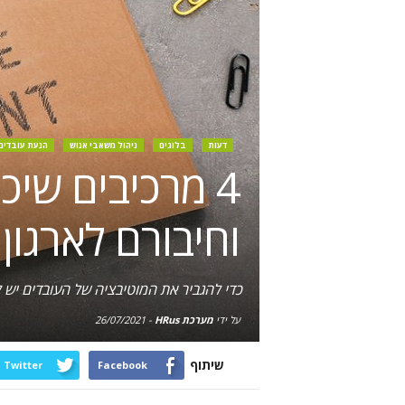
דעות
בלוגים
ניהול משאבי אנוש
הנעת עובדים
4 מרכיבים שיכ
וחיבורם לארגון
כדי להגביר את המוטיבציה של העובדים יש
על ידי
מערכת HRus
-
26/07/2021
שיתוף
Twitter
Facebook