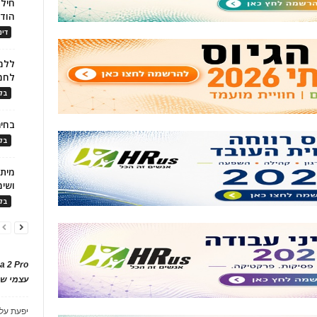
חילו
הוד
דינ
ללמו
לחמ
בלו
בחיר
בלו
ושימ
בלו
a 2 Pro
עצמי של
יפעת
על