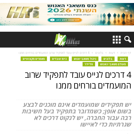
דף הבית
דעות
בלוגים
4 דרכים לגייס עובד לתפקיד שרוב המועמדים בורחים ממנו
דעות
בלוגים
ניהול משאבי אנוש
גיוס עובדים
מאמרים מקצועיים
מעולם משאבי האנוש
סליידר
4 דרכים לגייס עובד לתפקיד שרוב
המועמדים בורחים ממנו
יש תפקידים שמועמדים אינם מוכנים לבצע
בשום אופן; כשמדובר בתפקיד בעל חשיבות
רבה עבור החברה, יש לנקוט דרכים לא
שגרתיות כדי לאיישו