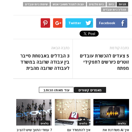
תגיות
גיוס
גיוס טלנטים
עצות למנהל משאבי אנוש
שיטות גיוס עובדים
תהליך גיוס עובדים
Twitter
Facebook
כתבה קודמת
כתבה הבאה
5 צעדים להכשרת עובדים
3 הבדלים באבטחת סייבר
זוטרים כיורשים לתפקידי
בין עבודה שרובה במשרד
מפתח
לעבודה שרובה מהבית
מאמרים קשורים
עוד מאותו הכותב
בלוגים
בלוגים
בלוגים
איך AI משדרגת את
איך להתמודד עם
7 עמודי התווך שיש להציב