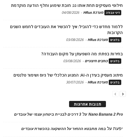
חילופי מעסיקים תחת אותו גג: חובת שימוע וחלף הודעה מוקדמת
מערכת HRus
-
04/08/2026
דיני עבודה
ללמוד מחדש כדי להוביל: איך להכשיר את העובדים לחמש השנים
הקרובות
מערכת HRus
-
03/08/2026
בלוגים
בחירות בפתח: מה השפעתן על מקום העבודה?
כותבים חיצוניים
-
03/08/2026
בלוגים
מיתוג מעסיק בעידן ה-AI: המנוע הכלכלי של גיוס ושימור טלנטים
מערכת HRus
-
30/07/2026
בלוגים
תגובות אחרונות
על
Nano Banana 2 Pro
3 דרכים לבניית ביטחון עצמי של עובדים
יפעת
על
במה מתבטא ההחזר על ההשקעה בהכשרת עובדים