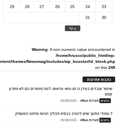
29
28
27
26
25
24
23
31
30
« יול
Warning
: A non-numeric value encountered in
/home/hrusco/public_html/wp-
ntent/themes/Newsmag/includes/wp_booster/td_block.php
on line
248
כתבות אחרונות
שימור עובדים בעידן ה-AI והאי-וודאות: למה פיטורים הם לא פתרון
קסם
מערכת HRus
-
05/08/2026
בלוגים
7 עמודי התווך שיש להציב בבסיס תהליך הגיוס ומיתוג המעסיק
מערכת HRus
-
05/08/2026
בלוגים