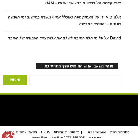
על
יאנא קאסם
דרושים במשאבי אנוש – H&M
אלון פיאדה
על
מעסיק טעה כשכלל אחוזי משרה בחישוב ימי חופשה
שנתית – והפסיד בתביעה
David
על
על מי חלה החובה לשלם את עלות ציוד העבודה של העובד
מנהל משאבי אנוש החיפוש שלך מתחיל כאן…
פתרונות רשת
Dreamzone
| כל הזכויות שמורות
HRUS
משאבי אנוש © 2016 |
יצירת קשר: 0722-555-225 או news@hrus.co.il