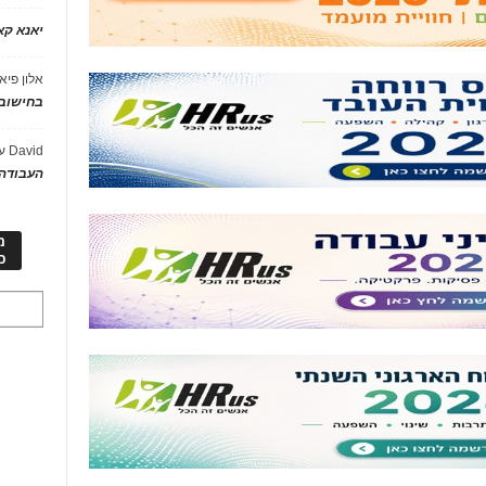
יאנא ק
אלון פיא
בחישוב 
David
ע
העבודה 
מ
כ