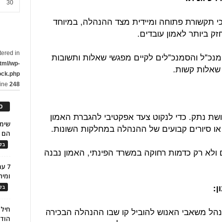
30
כי תקשורת פתוחה ומיידית מצד ההנהלה, במיוחד
ק ביותר לאמון עובדים.
tered in
נכ"ל והסמנכ"לים לקיים מפגשי שאלות ותשובות
tml/wp-
שאלות קשות.
ock.php
line
248
כ
שת נתק. כדי לנקוט צעד אפקטיבי להגברת האמון
או סיורים קבועים של ההנהלה במחלקות השונות.
הם ל
בלו
ולא רק כדמות רחוקה במשרד הפינתי, האמון נבנה
7 ע
ומית
בלו
חילו
נהל משאבי האנוש להוביל קו שבו ההנהלה הבכירה
הוד