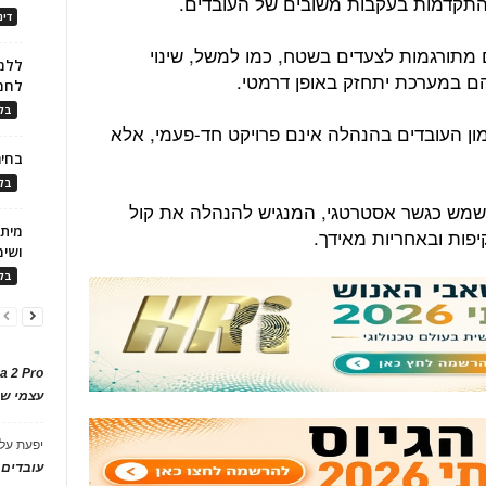
 התקדמות בעקבות משובים של העובדים.
דינ
מתורגמות לצעדים בשטח, כמו למשל, שינוי
ללמו
הם במערכת יתחזק באופן דרמטי.
לחמ
בלו
ון העובדים בהנהלה אינם פרויקט חד-פעמי, אלא
בחיר
בלו
שמש כגשר אסטרטגי, המנגיש להנהלה את קול
פות ובאחריות מאידך.
ושימ
בלו
a 2 Pro
עצמי של
יפעת
על
עובדים