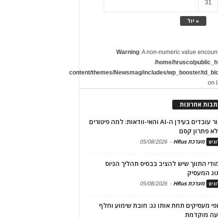
31
« יול
Warning
: A non-numeric value encoun
/home/hrusco/public_h
content/themes/Newsmag/includes/wp_booster/td_bl
on 
תבות אחרונות
שימור עובדים בעידן ה-AI והאי-וודאות: למה פיטורים
א פתרון קסם
מערכת HRus
-
05/08/2026
גים
מודי התווך שיש להציב בבסיס תהליך הגיוס
וג המעסיק
מערכת HRus
-
05/08/2026
גים
פי מעסיקים תחת אותו גג: חובת שימוע וחלף
עה מוקדמת