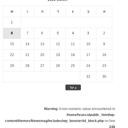
א
ב
ג
ד
ה
ו
ש
1
8
7
6
5
4
3
2
15
14
13
12
11
10
9
22
21
20
19
18
17
16
29
28
27
26
25
24
23
31
30
« יול
Warning
: A non-numeric value encountered in
/home/hrusco/public_html/wp-
content/themes/Newsmag/includes/wp_booster/td_block.php
on line
248