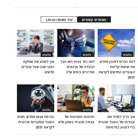
מאמרים קשורים
עוד מאותו הכותב
בלוגים
בלוגים
בלוגים
למה הכרחי לתכנן מחדש
למה ניוד פנימי הוא חבל
איך למנוע את שחיקת
את שיטות קליטת
ההצלה של ארגונים
החצי שנה אצל עובדים
העובדים החדשים לקראת
מודרניים בימים אלה
חדשים
2031
בלוגים
בלוגים
בלוגים
איך צריך למדוד את
יתרונות וחסרונות של
הנדסת אנוש מחדש: חווית
עבודתו של העובד מהבית
עבודה מהבית באופן מלא
העובד ומחוברות ארגונית
בלי לפגוע בפרטיותו
לקראת 2031