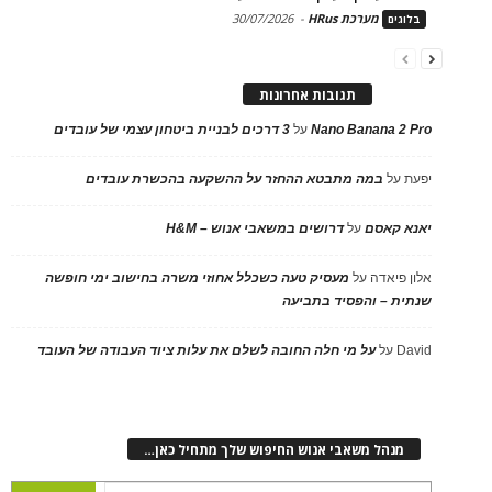
מערכת HRus
-
30/07/2026
בלוגים
תגובות אחרונות
Nano Banana 2 Pro
על
3 דרכים לבניית ביטחון עצמי של עובדים
יפעת
על
במה מתבטא ההחזר על ההשקעה בהכשרת עובדים
יאנא קאסם
על
דרושים במשאבי אנוש – H&M
אלון פיאדה
על
מעסיק טעה כשכלל אחוזי משרה בחישוב ימי חופשה
שנתית – והפסיד בתביעה
David
על
על מי חלה החובה לשלם את עלות ציוד העבודה של העובד
מנהל משאבי אנוש החיפוש שלך מתחיל כאן…