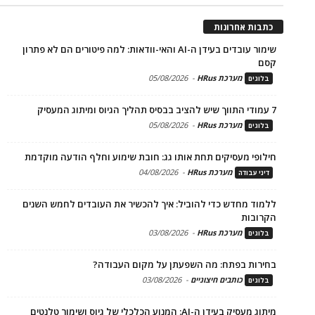
כתבות אחרונות
שימור עובדים בעידן ה-AI והאי-וודאות: למה פיטורים הם לא פתרון
קסם
מערכת HRus
-
05/08/2026
בלוגים
7 עמודי התווך שיש להציב בבסיס תהליך הגיוס ומיתוג המעסיק
מערכת HRus
-
05/08/2026
בלוגים
חילופי מעסיקים תחת אותו גג: חובת שימוע וחלף הודעה מוקדמת
מערכת HRus
-
04/08/2026
דיני עבודה
ללמוד מחדש כדי להוביל: איך להכשיר את העובדים לחמש השנים
הקרובות
מערכת HRus
-
03/08/2026
בלוגים
בחירות בפתח: מה השפעתן על מקום העבודה?
כותבים חיצוניים
-
03/08/2026
בלוגים
מיתוג מעסיק בעידן ה-AI: המנוע הכלכלי של גיוס ושימור טלנטים