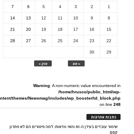
7
6
5
4
3
2
1
14
13
12
11
10
9
8
21
20
19
18
17
16
15
28
27
26
25
24
23
22
30
29
« אוג
אוק »
Warning
: A non-numeric value encountered in
/home/hrusco/public_html/wp-
ntent/themes/Newsmag/includes/wp_booster/td_block.php
on line
248
כתבות אחרונות
שימור עובדים בעידן ה-AI והאי-וודאות: למה פיטורים הם לא פתרון
קסם