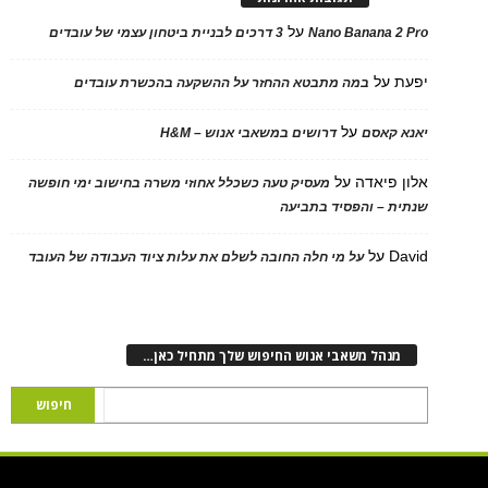
על
Nano Banana 2 Pro
3 דרכים לבניית ביטחון עצמי של עובדים
יפעת
על
במה מתבטא ההחזר על ההשקעה בהכשרת עובדים
על
יאנא קאסם
דרושים במשאבי אנוש – H&M
אלון פיאדה
על
מעסיק טעה כשכלל אחוזי משרה בחישוב ימי חופשה
שנתית – והפסיד בתביעה
David
על
על מי חלה החובה לשלם את עלות ציוד העבודה של העובד
מנהל משאבי אנוש החיפוש שלך מתחיל כאן…