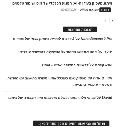
מיתוג מעסיק בעידן ה-AI: המנוע הכלכלי של גיוס ושימור טלנטים
מערכת HRus
-
30/07/2026
בלוגים
תגובות אחרונות
על
Nano Banana 2 Pro
3 דרכים לבניית ביטחון עצמי של עובדים
יפעת
על
במה מתבטא ההחזר על ההשקעה בהכשרת עובדים
על
יאנא קאסם
דרושים במשאבי אנוש – H&M
אלון פיאדה
על
מעסיק טעה כשכלל אחוזי משרה בחישוב ימי חופשה
שנתית – והפסיד בתביעה
David
על
על מי חלה החובה לשלם את עלות ציוד העבודה של העובד
מנהל משאבי אנוש החיפוש שלך מתחיל כאן…