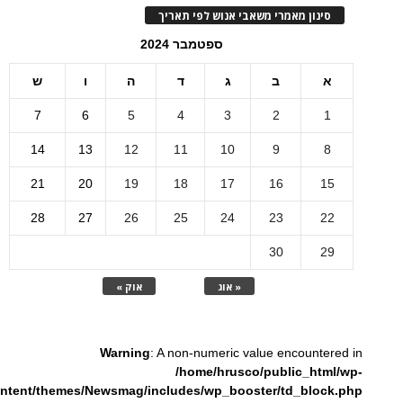
סינון מאמרי משאבי אנוש לפי תאריך
ספטמבר 2024
א
ב
ג
ד
ה
ו
ש
7
6
5
4
3
2
1
14
13
12
11
10
9
8
21
20
19
18
17
16
15
28
27
26
25
24
23
22
30
29
« אוג
אוק »
Warning
: A non-numeric value encountered in
/home/hrusco/public_html/wp-
ntent/themes/Newsmag/includes/wp_booster/td_block.php