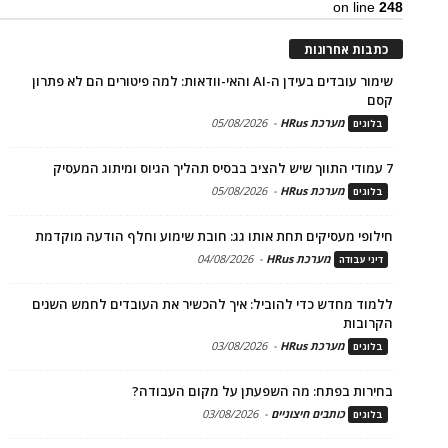
on line
248
כתבות אחרונות
שימור עובדים בעידן ה-AI והאי-וודאות: למה פיטורים הם לא פתרון
קסם
מערכת HRus
-
05/08/2026
בלוגים
7 עמודי התווך שיש להציב בבסיס תהליך הגיוס ומיתוג המעסיק
מערכת HRus
-
05/08/2026
בלוגים
חילופי מעסיקים תחת אותו גג: חובת שימוע וחלף הודעה מוקדמת
מערכת HRus
-
04/08/2026
דיני עבודה
ללמוד מחדש כדי להוביל: איך להכשיר את העובדים לחמש השנים
הקרובות
מערכת HRus
-
03/08/2026
בלוגים
בחירות בפתח: מה השפעתן על מקום העבודה?
כותבים חיצוניים
-
03/08/2026
בלוגים