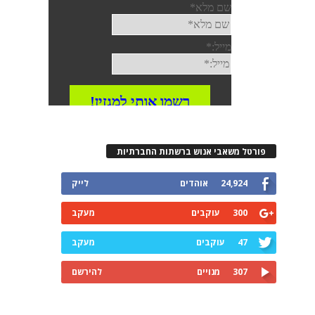
פורטל משאבי אנוש ברשתות החברתיות
24,924
אוהדים
לייק
300
עוקבים
מעקב
47
עוקבים
מעקב
307
מנויים
להירשם