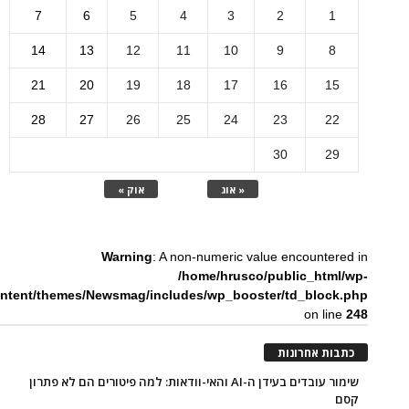
7
6
5
4
3
2
1
14
13
12
11
10
9
8
21
20
19
18
17
16
15
28
27
26
25
24
23
22
30
29
« אוג
אוק »
Warning
: A non-numeric value encountered in
/home/hrusco/public_html/wp-
ntent/themes/Newsmag/includes/wp_booster/td_block.php
on line
248
כתבות אחרונות
שימור עובדים בעידן ה-AI והאי-וודאות: למה פיטורים הם לא פתרון
קסם