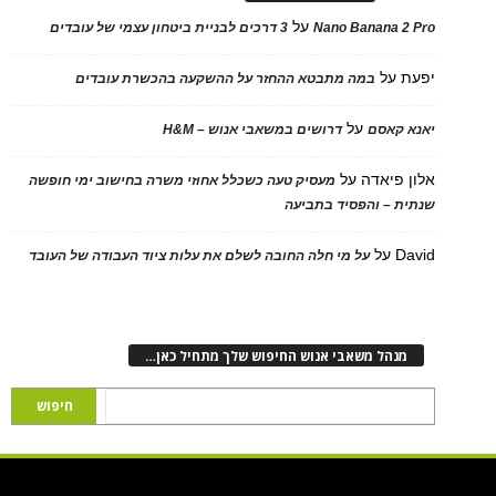
על
Nano Banana 2 Pro
3 דרכים לבניית ביטחון עצמי של עובדים
יפעת
על
במה מתבטא ההחזר על ההשקעה בהכשרת עובדים
על
יאנא קאסם
דרושים במשאבי אנוש – H&M
אלון פיאדה
על
מעסיק טעה כשכלל אחוזי משרה בחישוב ימי חופשה
שנתית – והפסיד בתביעה
David
על
על מי חלה החובה לשלם את עלות ציוד העבודה של העובד
מנהל משאבי אנוש החיפוש שלך מתחיל כאן…