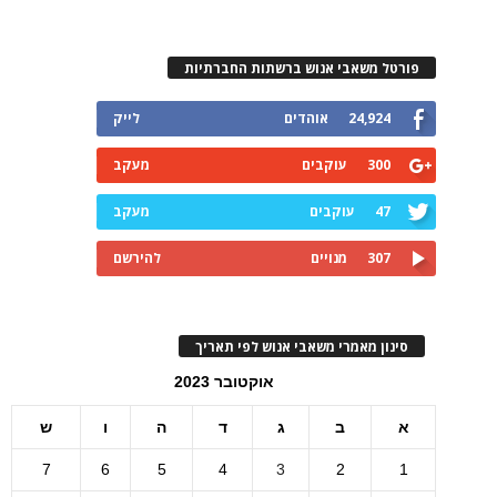
פורטל משאבי אנוש ברשתות החברתיות
24,924
אוהדים
לייק
300
עוקבים
מעקב
47
עוקבים
מעקב
307
מנויים
להירשם
סינון מאמרי משאבי אנוש לפי תאריך
אוקטובר 2023
א
ב
ג
ד
ה
ו
ש
7
6
5
4
3
2
1