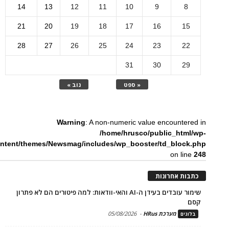
14
13
12
11
10
9
8
21
20
19
18
17
16
15
28
27
26
25
24
23
22
31
30
29
« ספט
נוב »
Warning
: A non-numeric value encountered in
/home/hrusco/public_html/wp-
ntent/themes/Newsmag/includes/wp_booster/td_block.php
on line
248
כתבות אחרונות
שימור עובדים בעידן ה-AI והאי-וודאות: למה פיטורים הם לא פתרון
קסם
מערכת HRus
-
05/08/2026
בלוגים