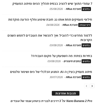
7 עמודי התווך שיש להציב בבסיס תהליך הגיוס ומיתוג המעסיק
מערכת HRus
-
05/08/2026
בלוגים
חילופי מעסיקים תחת אותו גג: חובת שימוע וחלף הודעה מוקדמת
מערכת HRus
-
04/08/2026
דיני עבודה
ללמוד מחדש כדי להוביל: איך להכשיר את העובדים לחמש השנים
הקרובות
מערכת HRus
-
03/08/2026
בלוגים
בחירות בפתח: מה השפעתן על מקום העבודה?
כותבים חיצוניים
-
03/08/2026
בלוגים
מיתוג מעסיק בעידן ה-AI: המנוע הכלכלי של גיוס ושימור טלנטים
מערכת HRus
-
30/07/2026
בלוגים
תגובות אחרונות
על
Nano Banana 2 Pro
3 דרכים לבניית ביטחון עצמי של עובדים